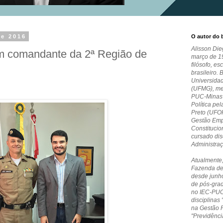
de 2016
O autor do 
Alisson Die
om comandante da 2ª Região de
março de 19
filósofo, es
brasileiro. 
Universida
(UFMG), me
PUC-Minas e
Política pe
Preto (UFO
Gestão Empr
Constitucio
cursado dis
Administra
Atualmente,
Fazenda de
desde junho
de pós-grad
no IEC-PUC
disciplinas 
na Gestão 
"Previdênci