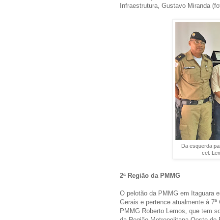
Infraestrutura, Gustavo Miranda (fo
Da esquerda para
cel. Le
2ª Região da PMMG
O pelotão da PMMG em Itaguara est
Gerais e pertence atualmente à 7ª
PMMG Roberto Lemos, que tem sob 
da Região Metropolitana Oeste de 