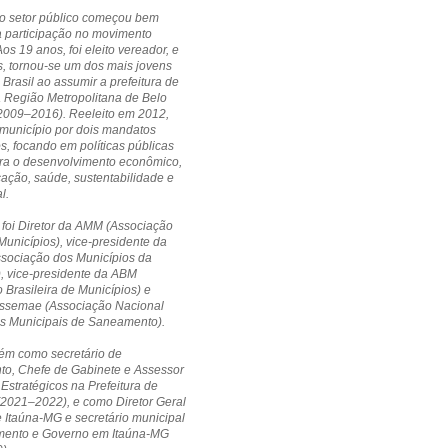
no setor público começou bem
a participação no movimento
Aos 19 anos, foi eleito vereador, e
, tornou-se um dos mais jovens
 Brasil ao assumir a prefeitura de
a Região Metropolitana de Belo
(2009–2016). Reeleito em 2012,
município por dois mandatos
s, focando em políticas públicas
ara o desenvolvimento econômico,
cação, saúde, sustentabilidade e
l.
 foi Diretor da AMM (Associação
Municípios), vice-presidente da
ssociação dos Municípios da
, vice-presidente da ABM
 Brasileira de Municípios) e
 Assemae (Associação Nacional
os Municipais de Saneamento).
ém como secretário de
to, Chefe de Gabinete e Assessor
 Estratégicos na Prefeitura de
(2021–2022), e como Diretor Geral
Itaúna-MG e secretário municipal
mento e Governo em Itaúna-MG