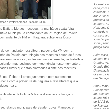
A carreira 
cedo, com 
estudantil. 
aos 23 anos
prefeitos do
emos e Prefeito Alisson Diego 04.03.16
Itaguara, n
Horizonte 
ego Batista Moraes, recebeu, na manhã de sexta-feira
conduziu o 
utivo Municipal, o comandante da 2ª Região de Polícia
consecutivo
 o comandante da PM em Itaguara, subtenente Édson
voltadas p
social, edu
justiça socia
ta do comandante, ressaltou a parceria da PM com a
enho da Polícia com relação aos recentes casos de furtos
Além disso,
Mineira de 
guara sempre apoiou, inclusive financeiramente, os trabalhos
Granbel (A
s apoiando, mas pedimos com veemência neste momento a
Grande BH)
des rurais que estão alarmadas diante dos recentes
(Associação
diretor da
, cel. Roberto Lemos juntamente com subtenente
dos Serviç
ceria com a prefeitura de Itaguara e ressaltaram que a
dades ruais.
Atuou tamb
Planejamen
de Projetos
nibilidade da Polícia Militar e disse ter confiança no
Itabira-MG 
G.
do SAAE de 
de Planeja
 secretários municipais de Saúde, Edvar Mamede, e