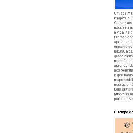
Um dos maio
tempos, o u
Guimarães 
nasceu para
a vida lhe 
fizemos o t
aprendemos
unidade de 
leitura, a 
gradativam
repertório 
aprendendo 
nos permit
legou també
responsabi
nossas uni
Leia gratuit
https://iss
parques-fvh
O Tempo e a