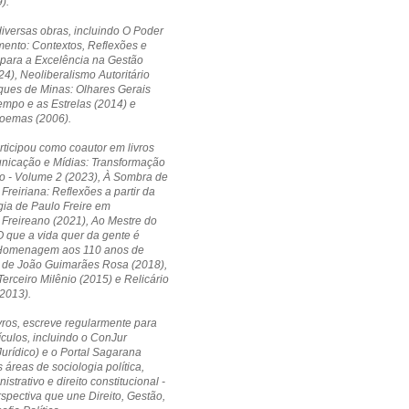
).
diversas obras, incluindo O Poder
ento: Contextos, Reflexões e
 para a Excelência na Gestão
24), Neoliberalismo Autoritário
ques de Minas: Olhares Gerais
empo e as Estrelas (2014) e
Poemas (2006).
ticipou como coautor em livros
icação e Mídias: Transformação
o - Volume 2 (2023), À Sombra de
Freiriana: Reflexões a partir da
ia de Paulo Freire em
Freireano (2021), Ao Mestre do
 que a vida quer da gente é
Homenagem aos 110 anos de
 de João Guimarães Rosa (2018),
erceiro Milênio (2015) e Relicário
2013).
vros, escreve regularmente para
ículos, incluindo o ConJur
Jurídico) e o Portal Sagarana
 áreas de sociologia política,
nistrativo e direito constitucional -
pectiva que une Direito, Gestão,