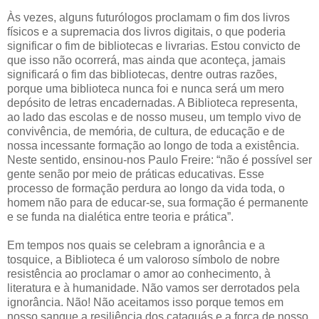
Às vezes, alguns futurólogos proclamam o fim dos livros
físicos e a supremacia dos livros digitais, o que poderia
significar o fim de bibliotecas e livrarias. Estou convicto de
que isso não ocorrerá, mas ainda que aconteça, jamais
significará o fim das bibliotecas, dentre outras razões,
porque uma biblioteca nunca foi e nunca será um mero
depósito de letras encadernadas. A Biblioteca representa,
ao lado das escolas e de nosso museu, um templo vivo de
convivência, de memória, de cultura, de educação e de
nossa incessante formação ao longo de toda a existência.
Neste sentido, ensinou-nos Paulo Freire: “não é possível ser
gente senão por meio de práticas educativas. Esse
processo de formação perdura ao longo da vida toda, o
homem não para de educar-se, sua formação é permanente
e se funda na dialética entre teoria e prática”.
Em tempos nos quais se celebram a ignorância e a
tosquice, a Biblioteca é um valoroso símbolo de nobre
resistência ao proclamar o amor ao conhecimento, à
literatura e à humanidade. Não vamos ser derrotados pela
ignorância. Não! Não aceitamos isso porque temos em
nosso sangue a resiliência dos cataguás e a força de nosso