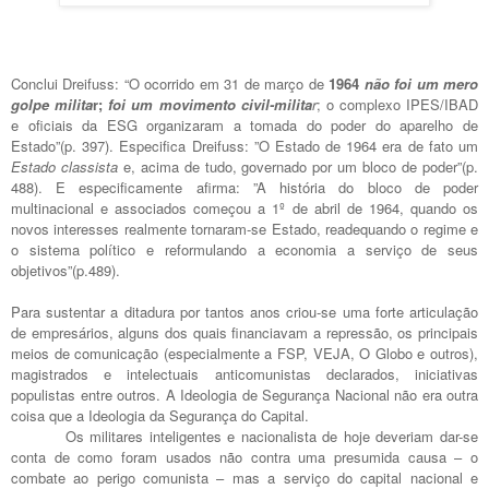
Conclui Dreifuss: “O ocorrido em 31 de março de
1964
não foi um mero
golpe milita
r;
foi um movimento civil-milita
r
; o complexo IPES/IBAD
e oficiais da ESG organizaram a tomada do poder do aparelho de
Estado”(p. 397). Especifica Dreifuss: ”O Estado de 1964 era de fato um
Estado classista
e, acima de tudo, governado por um bloco de poder”(p.
488). E especificamente afirma: ”A história do bloco de poder
multinacional e associados começou a 1º de abril de 1964, quando os
novos interesses realmente tornaram-se Estado, readequando o regime e
o sistema político e reformulando a economia a serviço de seus
objetivos”(p.489).
Para sustentar a ditadura por tantos anos criou-se uma forte articulação
de empresários, alguns dos quais financiavam a repressão, os principais
meios de comunicação (especialmente a FSP, VEJA, O Globo e outros),
magistrados e intelectuais anticomunistas declarados, iniciativas
populistas entre outros. A Ideologia de Segurança Nacional não era outra
coisa que a Ideologia da Segurança do Capital.
Os militares inteligentes e nacionalista de hoje deveriam dar-se
conta de como foram usados não contra uma presumida causa – o
combate ao perigo comunista – mas a serviço do capital nacional e