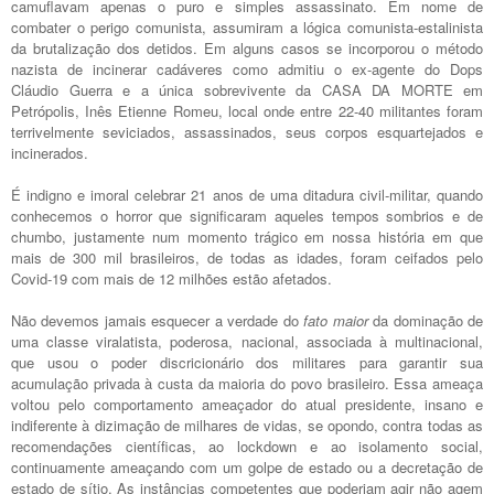
camuflavam apenas o puro e simples assassinato. Em nome de
combater o perigo comunista, assumiram a lógica comunista-estalinista
da brutalização dos detidos. Em alguns casos se incorporou o método
nazista de incinerar cadáveres como admitiu o ex-agente do Dops
Cláudio Guerra e a única sobrevivente da CASA DA MORTE em
Petrópolis, Inês Etienne Romeu, local onde entre 22-40 militantes foram
terrivelmente seviciados, assassinados, seus corpos esquartejados e
incinerados.
É indigno e imoral celebrar 21 anos de uma ditadura civil-militar, quando
conhecemos o horror que significaram aqueles tempos sombrios e de
chumbo, justamente num momento trágico em nossa história em que
mais de 300 mil brasileiros, de todas as idades, foram ceifados pelo
Covid-19 com mais de 12 milhões estão afetados.
Não devemos jamais esquecer a verdade do
fato maior
da dominação de
uma classe viralatista, poderosa, nacional, associada à multinacional,
que usou o poder discricionário dos militares para garantir sua
acumulação privada à custa da maioria do povo brasileiro. Essa ameaça
voltou pelo comportamento ameaçador do atual presidente, insano e
indiferente à dizimação de milhares de vidas, se opondo, contra todas as
recomendações científicas, ao lockdown e ao isolamento social,
continuamente ameaçando com um golpe de estado ou a decretação de
estado de sítio. As instâncias competentes que poderiam agir não agem