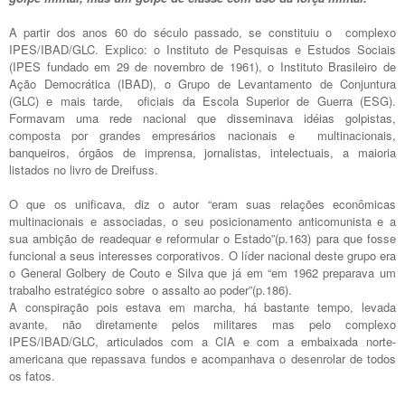
A partir dos anos 60 do século passado, se constituiu o complexo
IPES/IBAD/GLC. Explico: o Instituto de Pesquisas e Estudos Sociais
(IPES fundado em 29 de novembro de 1961), o Instituto Brasileiro de
Ação Democrática (IBAD), o Grupo de Levantamento de Conjuntura
(GLC) e mais tarde, oficiais da Escola Superior de Guerra (ESG).
Formavam uma rede nacional que disseminava idéias golpistas,
composta por grandes empresários nacionais e multinacionais,
banqueiros, órgãos de imprensa, jornalistas, intelectuais, a maioria
listados no livro de Dreifuss.
O que os unificava, diz o autor “eram suas relações econômicas
multinacionais e associadas, o seu posicionamento anticomunista e a
sua ambição de readequar e reformular o Estado”(p.163) para que fosse
funcional a seus interesses corporativos. O líder nacional deste grupo era
o General Golbery de Couto e Silva que já em “em 1962 preparava um
trabalho estratégico sobre o assalto ao poder”(p.186).
A conspiração pois estava em marcha, há bastante tempo, levada
avante, não diretamente pelos militares mas pelo complexo
IPES/IBAD/GLC, articulados com a CIA e com a embaixada norte-
americana que repassava fundos e acompanhava o desenrolar de todos
os fatos.