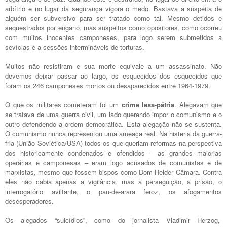
arbítrio e no lugar da segurança vigora o medo. Bastava a suspeita de
alguém ser subversivo para ser tratado como tal. Mesmo detidos e
sequestrados por engano, mas suspeitos como opositores, como ocorreu
com muitos inocentes camponeses, para logo serem submetidos a
sevícias e a sessões intermináveis de torturas.
Muitos não resistiram e sua morte equivale a um assassinato. Não
devemos deixar passar ao largo, os esquecidos dos esquecidos que
foram os 246 camponeses mortos ou desaparecidos entre 1964-1979.
O que os militares cometeram foi um
crime lesa-pátria
. Alegavam que
se tratava de uma guerra civil, um lado querendo impor o comunismo e o
outro defendendo a ordem democrática. Esta alegação não se sustenta.
O comunismo nunca representou uma ameaça real. Na histeria da guerra-
fria (União Soviética/USA) todos os que queriam reformas na perspectiva
dos historicamente condenados e ofendidos – as grandes maiorias
operárias e camponesas – eram logo acusados de comunistas e de
marxistas, mesmo que fossem bispos como Dom Helder Câmara. Contra
eles não cabia apenas a vigilância, mas a perseguição, a prisão, o
interrogatório aviltante, o pau-de-arara feroz, os afogamentos
desesperadores.
Os alegados “suicídios”, como do jornalista Vladimir Herzog,