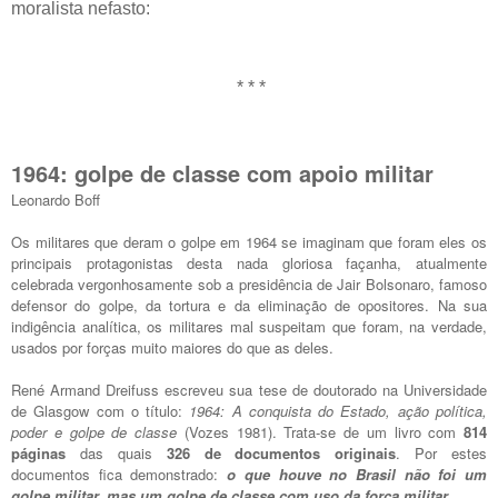
moralista nefasto:
* * *
1964: golpe de classe com apoio militar
Leonardo Boff
Os militares que deram o golpe em 1964 se imaginam que foram eles os
principais protagonistas desta nada gloriosa façanha, atualmente
celebrada vergonhosamente sob a presidência de Jair Bolsonaro, famoso
defensor do golpe, da tortura e da eliminação de opositores. Na sua
indigência analítica, os militares mal suspeitam que foram, na verdade,
usados por forças muito maiores do que as deles.
René Armand Dreifuss escreveu sua tese de doutorado na Universidade
de Glasgow com o título:
1964: A conquista do Estado, ação política,
poder e golpe de classe
(Vozes 1981). Trata-se de um livro com
814
páginas
das quais
326 de documentos originais
. Por estes
documentos fica demonstrado:
o que houve no Brasil não foi um
golpe militar, mas um golpe de classe
com uso da força militar.