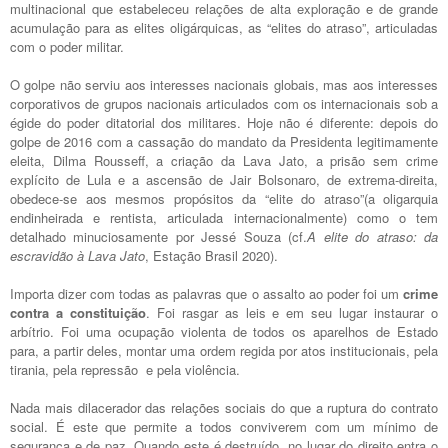
multinacional que estabeleceu relações de alta exploração e de grande
acumulação para as elites oligárquicas, as “elites do atraso”, articuladas
com o poder militar.
O golpe não serviu aos interesses nacionais globais, mas aos interesses
corporativos de grupos nacionais articulados com os internacionais sob a
égide do poder ditatorial dos militares. Hoje não é diferente: depois do
golpe de 2016 com a cassação do mandato da Presidenta legitimamente
eleita, Dilma Rousseff, a criação da Lava Jato, a prisão sem crime
explícito de Lula e a ascensão de Jair Bolsonaro, de extrema-direita,
obedece-se aos mesmos propósitos da “elite do atraso”(a oligarquia
endinheirada e rentista, articulada internacionalmente) como o tem
detalhado minuciosamente por Jessé Souza (cf.
A elite do atraso: da
escravidão à Lava Jato
, Estação Brasil 2020).
Importa dizer com todas as palavras que o assalto ao poder foi um
crime
contra a constituição
. Foi rasgar as leis e em seu lugar instaurar o
arbítrio. Foi uma ocupação violenta de todos os aparelhos de Estado
para, a partir deles, montar uma ordem regida por atos institucionais, pela
tirania, pela repressão e pela violência.
Nada mais dilacerador das relações sociais do que a ruptura do contrato
social. É este que permite a todos conviverem com um mínimo de
segurança e de paz. Quando este é destruído, no lugar do direito entra o