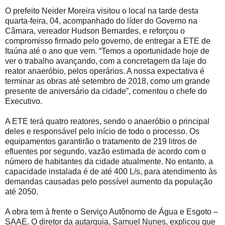
O prefeito Neider Moreira visitou o local na tarde desta
quarta-feira, 04, acompanhado do líder do Governo na
Câmara, vereador Hudson Bernardes, e reforçou o
compromisso firmado pelo governo, de entregar a ETE de
Itaúna até o ano que vem. “Temos a oportunidade hoje de
ver o trabalho avançando, com a concretagem da laje do
reator anaeróbio, pelos operários. A nossa expectativa é
terminar as obras até setembro de 2018, como um grande
presente de aniversário da cidade”, comentou o chefe do
Executivo.
A ETE terá quatro reatores, sendo o anaeróbio o principal
deles e responsável pelo início de todo o processo. Os
equipamentos garantirão o tratamento de 219 litros de
efluentes por segundo, vazão estimada de acordo com o
número de habitantes da cidade atualmente. No entanto, a
capacidade instalada é de até 400 L/s, para atendimento às
demandas causadas pelo possível aumento da população
até 2050.
A obra tem à frente o Serviço Autônomo de Água e Esgoto –
SAAE. O diretor da autarquia, Samuel Nunes, explicou que