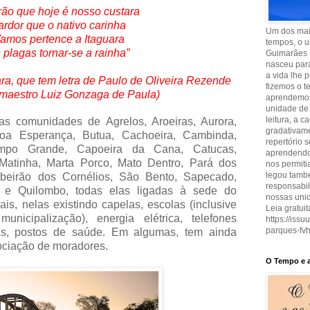
rrão que hoje é nosso custara
ardor que o nativo carinha
Um dos maio
Vamos pertence a Itaguara
tempos, o u
 plagas tornar-se a rainha”
Guimarães 
nasceu para
a vida lhe 
uara, que tem letra de Paulo de Oliveira Rezende
fizemos o t
maestro Luiz Gonzaga de Paula)
aprendemos
unidade de 
leitura, a 
s comunidades de Agrelos, Aroeiras, Aurora,
gradativam
Boa Esperança, Butua, Cachoeira, Cambinda,
repertório 
po Grande, Capoeira da Cana, Catucas,
aprendendo 
 Matinha, Marta Porco, Mato Dentro, Pará dos
nos permit
legou també
Ribeirão dos Cornélios, São Bento, Sapecado,
responsabi
é e Quilombo, todas elas ligadas à sede do
nossas uni
ais, nelas existindo capelas, escolas (inclusive
Leia gratuit
nicipalização), energia elétrica, telefones
https://iss
parques-fvh
vas, postos de saúde. Em algumas, tem ainda
sociação de moradores.
O Tempo e a