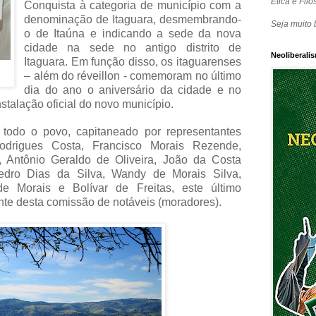
Ética e Filos
Conquista à categoria de município com a
denominação de Itaguara, desmembrando-
Seja muito 
o de Itaúna e indicando a sede da nova
cidade na sede no antigo distrito de
Neoliberalis
Itaguara. Em função disso, os itaguarenses
– além do réveillon - comemoram no último
dia do ano o aniversário da cidade e no
stalação oficial do novo município.
 todo o povo, capitaneado por representantes
Rodrigues Costa, Francisco Morais Rezende,
, Antônio Geraldo de Oliveira, João da Costa
edro Dias da Silva, Wandy de Morais Silva,
de Morais e Bolívar de Freitas, este último
ente desta comissão de notáveis (moradores).