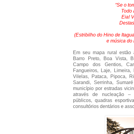
“Se o to
Todo 
Eia! 
Destas
(Estribilho do Hino de Itag
e música do 
Em seu mapa rural estão a
Barro Preto, Boa Vista, 
Campo dos Gentios, Cam
Fangueiros, Laje, Limeira,
Vilelas, Pataca, Pipoca, 
Sarandi, Serrinha, Sumar
município por estradas vicin
através de nucleação – mu
públicos, quadras esporti
consultórios dentários e as