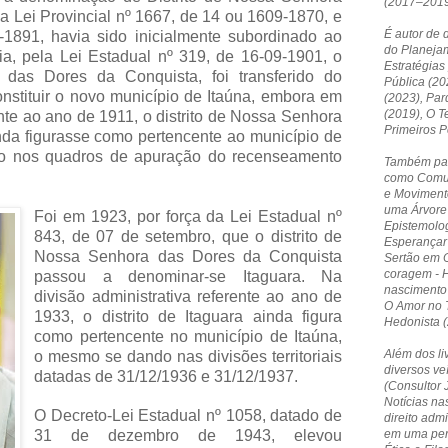
(2017–2019
a Lei Provincial nº 1667, de 14 ou 1609-1870, e
É autor de 
-1891, havia sido inicialmente subordinado ao
do Planejam
ia, pela Lei Estadual nº 319, de 16-09-1901, o
Estratégias
 das Dores da Conquista, foi transferido do
Pública (20
nstituir o novo município de Itaúna, embora em
(2023), Par
(2019), O T
ente ao ano de 1911, o distrito de Nossa Senhora
Primeiros 
nda figurasse como pertencente ao município de
o nos quadros de apuração do recenseamento
Também par
como Comun
e Moviment
uma Árvore 
Foi em 1923, por força da Lei Estadual nº
Epistemolog
843, de 07 de setembro, que o distrito de
Esperançar 
Nossa Senhora das Dores da Conquista
Sertão em O
coragem - 
passou a denominar-se Itaguara. Na
nascimento
divisão administrativa referente ao ano de
O Amor no T
1933, o distrito de Itaguara ainda figura
Hedonista (
como pertencente no município de Itaúna,
Além dos li
o mesmo se dando nas divisões territoriais
diversos ve
datadas de 31/12/1936 e 31/12/1937.
(Consultor 
Notícias nas
O Decreto-Lei Estadual nº 1058, datado de
direito admi
31 de dezembro de 1943, elevou
em uma pers