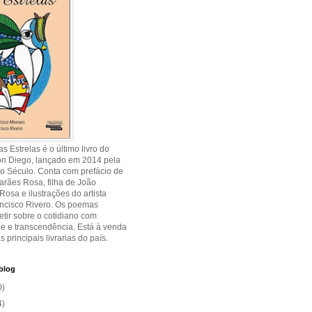
s Estrelas é o último livro do
on Diego, lançado em 2014 pela
o Século. Conta com prefácio de
rães Rosa, filha de João
osa e ilustrações do artista
ancisco Rivero. Os poemas
etir sobre o cotidiano com
de e transcendência. Está à venda
s principais livrarias do país.
blog
0)
4)