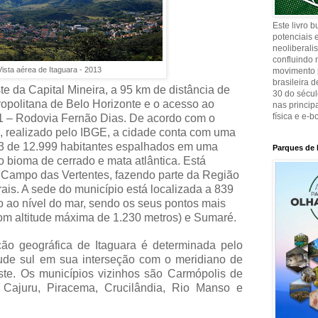
Este livro 
potenciais e
neoliberali
confluindo 
Vista aérea de Itaguara - 2013
movimento p
brasileira 
ste da Capital Mineira, a 95 km de distância de
30 do sécul
ropolitana de Belo Horizonte e o acesso ao
nas principa
física e e-b
81 – Rodovia Fernão Dias. De acordo com o
 realizado pelo IBGE, a cidade conta com uma
3 de 12.999 habitantes espalhados em uma
Parques de 
o bioma de cerrado e mata atlântica. Está
co Campo das Vertentes, fazendo parte da Região
ais. A sede do município está localizada a 839
o ao nível do mar, sendo os seus pontos mais
com altitude máxima de 1.230 metros) e Sumaré.
ão geográfica de Itaguara é determinada pelo
itude sul em sua interseção com o meridiano de
este. Os municípios vizinhos são Carmópolis de
Cajuru, Piracema, Crucilândia, Rio Manso e