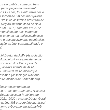
no setor público começou bem
a participação no movimento
Aos 19 anos, foi eleito vereador, e
, tornou-se um dos mais jovens
 Brasil ao assumir a prefeitura de
a Região Metropolitana de Belo
(2009–2016). Reeleito em 2012,
município por dois mandatos
s, focando em políticas públicas
ara o desenvolvimento econômico,
cação, saúde, sustentabilidade e
l.
 foi Diretor da AMM (Associação
Municípios), vice-presidente da
ssociação dos Municípios da
, vice-presidente da ABM
 Brasileira de Municípios) e
 Assemae (Associação Nacional
os Municipais de Saneamento).
ém como secretário de
to, Chefe de Gabinete e Assessor
 Estratégicos na Prefeitura de
(2021–2022), e como Diretor Geral
Itaúna-MG e secretário municipal
mento e Governo em Itaúna-MG