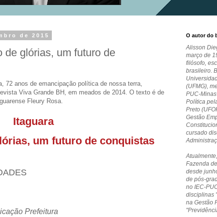
embro de 2015
O autor do 
Alisson Die
 de glórias, um futuro de
março de 19
filósofo, es
brasileiro. 
Universida
a, 72 anos de emancipação política de nossa terra,
(UFMG), me
Revista Viva Grande BH, em meados de 2014. O texto é de
PUC-Minas e
taguarense Fleury Rosa.
Política pe
Preto (UFO
Gestão Empr
Itaguara
Constitucio
cursado dis
órias, um futuro de conquistas
Administra
Atualmente,
Fazenda de
IDADES
desde junho
de pós-grad
no IEC-PUC
disciplinas 
na Gestão 
"Previdênci
cação Prefeitura