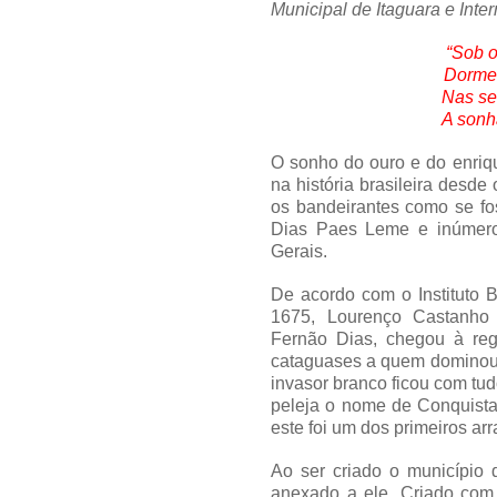
Municipal de Itaguara e Inter
“Sob o
Dorme 
Nas se
A sonh
O sonho do ouro e do enriq
na história brasileira desde
os bandeirantes como se fo
Dias Paes Leme e inúmeros
Gerais.
De acordo com o Instituto B
1675, Lourenço Castanho
Fernão Dias, chegou à reg
cataguases a quem dominou 
invasor branco ficou com tud
peleja o nome de Conquista
este foi um dos primeiros arr
Ao ser criado o município d
anexado a ele. Criado com