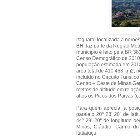
Itaguara, localizada a noroe
BH, faz parte da Região Met
município é feito pela BR 3
Censo Demográfico de 2010,
população estimada em 201
área total de 410.468 km2, n
incluído no Circuito Turísti
Centro – Oeste de Minas Ger
metros de altitude em relaçã
altos os Picos dos Paivas (
Para quem aprecia, a posiç
paralelo 20º 23’ 20” de lat
44º 29’ 20“ de longitude o
Minas, Cláudio, Carmo do 
Itatiaiuçu.