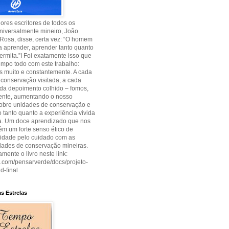
res escritores de todos os
niversalmente mineiro, João
Rosa, disse, certa vez: “O homem
 aprender, aprender tanto quanto
permita.”I Foi exatamente isso que
empo todo com este trabalho:
 muito e constantemente. A cada
conservação visitada, a cada
cada depoimento colhido – fomos,
ente, aumentando o nosso
sobre unidades de conservação e
tanto quanto a experiência vivida
ia. Um doce aprendizado que nos
m um forte senso ético de
lidade pelo cuidado com as
dades de conservação mineiras.
amente o livro neste link:
uu.com/pensarverde/docs/projeto-
d-final
s Estrelas