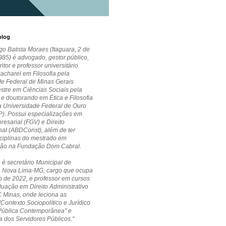
blog
go Batista Moraes (Itaguara, 2 de
85) é advogado, gestor público,
critor e professor universitário
Bacharel em Filosofia pela
de Federal de Minas Gerais
stre em Ciências Sociais pela
 doutorando em Ética e Filosofia
la Universidade Federal de Ouro
P). Possui especializações em
esarial (FGV) e Direito
nal (ABDConst), além de ter
ciplinas do mestrado em
ção na Fundação Dom Cabral.
 é secretário Municipal de
 Nova Lima-MG, cargo que ocupa
 de 2022, e professor em cursos
uação em Direito Administrativo
 Minas, onde leciona as
"Contexto Sociopolítico e Jurídico
Pública Contemporânea" e
a dos Servidores Públicos."