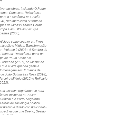
).
diversas obras, incluindo O Poder
ento: Contextos, Reflexões e
 para a Excelência na Gestão
24), Neoliberalismo Autoritário
ques de Minas: Olhares Gerais
empo e as Estrelas (2014) e
Poemas (2006).
ticipou como coautor em livros
icação e Mídias: Transformação
o - Volume 2 (2023), À Sombra de
Freiriana: Reflexões a partir da
ia de Paulo Freire em
Freireano (2021), Ao Mestre do
 que a vida quer da gente é
Homenagem aos 110 anos de
 de João Guimarães Rosa (2018),
erceiro Milênio (2015) e Relicário
2013).
vros, escreve regularmente para
ículos, incluindo o ConJur
Jurídico) e o Portal Sagarana
 áreas de sociologia política,
nistrativo e direito constitucional -
pectiva que une Direito, Gestão,