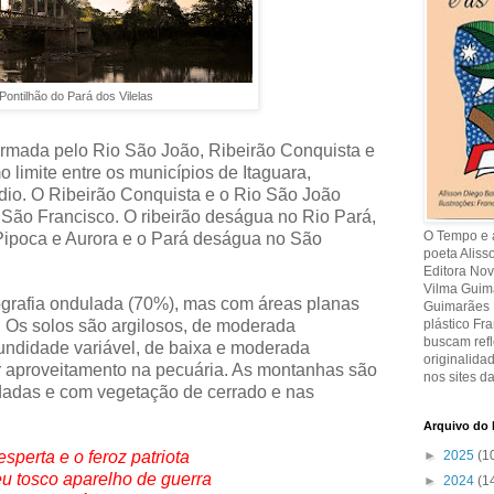
Pontilhão do Pará dos Vilelas
formada pelo Rio São João, Ribeirão Conquista e
o limite entre os municípios de Itaguara,
io. O Ribeirão Conquista e o Rio São João
 São Francisco. O ribeirão deságua no Rio Pará,
O Tempo e a
Pipoca e Aurora e o Pará deságua no São
poeta Aliss
Editora Nov
Vilma Guima
ografia ondulada (70%), mas com áreas planas
Guimarães R
 Os solos são argilosos, de moderada
plástico Fr
buscam refl
fundidade variável, de baixa e moderada
originalida
or aproveitamento na pecuária. As montanhas são
nos sites da
dadas e com vegetação de cerrado e nas
Arquivo do 
esperta e o feroz patriota
►
2025
(1
u tosco aparelho de guerra
►
2024
(1