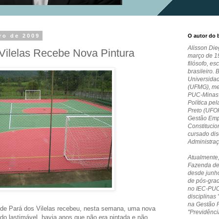
ro de 2009
O autor do 
Alisson Die
Vilelas Recebe Nova Pintura
março de 19
filósofo, es
brasileiro. 
Universida
(UFMG), me
PUC-Minas e
Política pe
Preto (UFO
Gestão Empr
Constitucio
cursado dis
Administra
Atualmente,
Fazenda de
desde junho
de pós-grad
no IEC-PUC
disciplinas 
na Gestão 
 de Pará dos Vilelas recebeu, nesta semana, uma nova
"Previdênci
do lastimável, havia anos que não era pintada e não