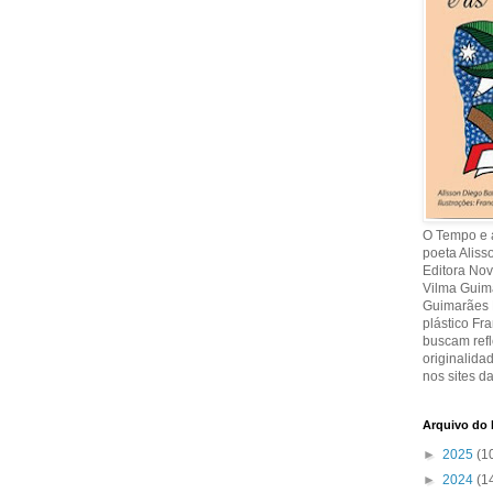
O Tempo e a
poeta Aliss
Editora Nov
Vilma Guima
Guimarães R
plástico Fr
buscam refl
originalida
nos sites da
Arquivo do 
►
2025
(1
►
2024
(1