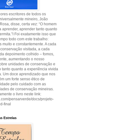
res escritores de todos os
niversalmente mineiro, João
Rosa, disse, certa vez: “O homem
 aprender, aprender tanto quanto
permita.”I Foi exatamente isso que
empo todo com este trabalho:
 muito e constantemente. A cada
conservação visitada, a cada
cada depoimento colhido – fomos,
ente, aumentando o nosso
sobre unidades de conservação e
tanto quanto a experiência vivida
ia. Um doce aprendizado que nos
m um forte senso ético de
lidade pelo cuidado com as
dades de conservação mineiras.
amente o livro neste link:
uu.com/pensarverde/docs/projeto-
d-final
s Estrelas