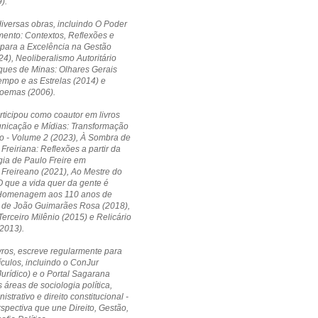
).
diversas obras, incluindo O Poder
ento: Contextos, Reflexões e
 para a Excelência na Gestão
24), Neoliberalismo Autoritário
ques de Minas: Olhares Gerais
empo e as Estrelas (2014) e
Poemas (2006).
ticipou como coautor em livros
icação e Mídias: Transformação
o - Volume 2 (2023), À Sombra de
Freiriana: Reflexões a partir da
ia de Paulo Freire em
Freireano (2021), Ao Mestre do
 que a vida quer da gente é
Homenagem aos 110 anos de
 de João Guimarães Rosa (2018),
erceiro Milênio (2015) e Relicário
2013).
vros, escreve regularmente para
ículos, incluindo o ConJur
Jurídico) e o Portal Sagarana
 áreas de sociologia política,
nistrativo e direito constitucional -
pectiva que une Direito, Gestão,