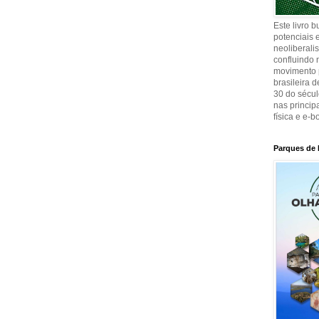
Este livro 
potenciais e
neoliberali
confluindo 
movimento p
brasileira 
30 do sécul
nas principa
física e e-b
Parques de 