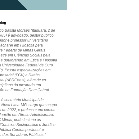
blog
go Batista Moraes (Itaguara, 2 de
85) é advogado, gestor público,
critor e professor universitário
Bacharel em Filosofia pela
de Federal de Minas Gerais
stre em Ciências Sociais pela
 doutorando em Ética e Filosofia
la Universidade Federal de Ouro
P). Possui especializações em
esarial (FGV) e Direito
nal (ABDConst), além de ter
ciplinas do mestrado em
ção na Fundação Dom Cabral.
 é secretário Municipal de
 Nova Lima-MG, cargo que ocupa
 de 2022, e professor em cursos
uação em Direito Administrativo
 Minas, onde leciona as
"Contexto Sociopolítico e Jurídico
Pública Contemporânea" e
a dos Servidores Públicos."