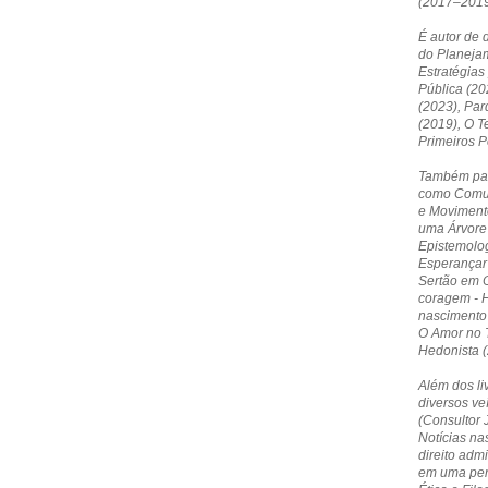
(2017–2019
É autor de 
do Planejam
Estratégias
Pública (20
(2023), Par
(2019), O T
Primeiros 
Também par
como Comun
e Moviment
uma Árvore 
Epistemolog
Esperançar 
Sertão em O
coragem - 
nascimento
O Amor no T
Hedonista (
Além dos li
diversos ve
(Consultor 
Notícias nas
direito admi
em uma pers