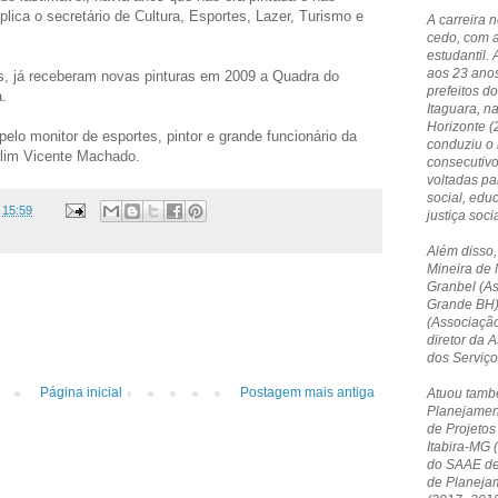
ica o secretário de Cultura, Esportes, Lazer, Turismo e
A carreira 
cedo, com 
estudantil. 
aos 23 anos
s, já receberam novas pinturas em 2009 a Quadra do
prefeitos do
.
Itaguara, n
Horizonte 
pelo monitor de esportes, pintor e grande funcionário da
conduziu o 
Arlim Vicente Machado.
consecutivo
voltadas p
social, edu
s
15:59
justiça socia
Além disso,
Mineira de 
Granbel (A
Grande BH)
(Associação
diretor da
dos Serviç
Página inicial
Postagem mais antiga
Atuou tamb
Planejamen
de Projetos
Itabira-MG 
do SAAE de 
de Planeja