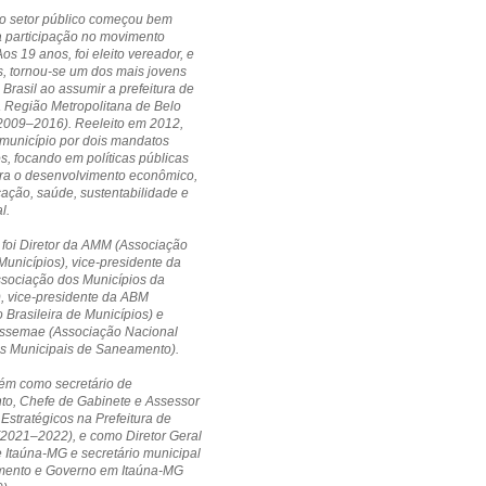
no setor público começou bem
a participação no movimento
Aos 19 anos, foi eleito vereador, e
, tornou-se um dos mais jovens
 Brasil ao assumir a prefeitura de
a Região Metropolitana de Belo
(2009–2016). Reeleito em 2012,
município por dois mandatos
s, focando em políticas públicas
ara o desenvolvimento econômico,
cação, saúde, sustentabilidade e
l.
 foi Diretor da AMM (Associação
Municípios), vice-presidente da
ssociação dos Municípios da
, vice-presidente da ABM
 Brasileira de Municípios) e
 Assemae (Associação Nacional
os Municipais de Saneamento).
ém como secretário de
to, Chefe de Gabinete e Assessor
 Estratégicos na Prefeitura de
(2021–2022), e como Diretor Geral
Itaúna-MG e secretário municipal
mento e Governo em Itaúna-MG