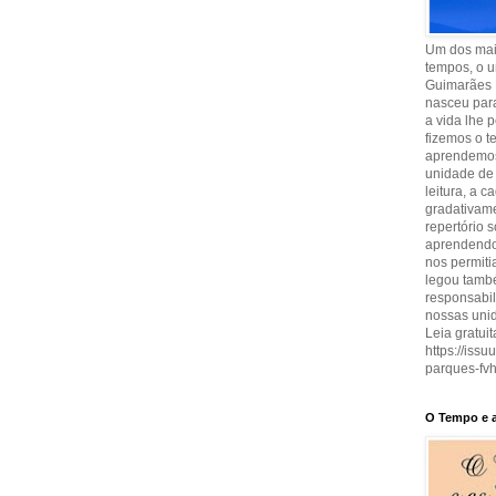
Um dos maio
tempos, o u
Guimarães 
nasceu para
a vida lhe 
fizemos o t
aprendemos
unidade de 
leitura, a 
gradativam
repertório 
aprendendo 
nos permit
legou també
responsabi
nossas uni
Leia gratuit
https://iss
parques-fvh
O Tempo e a