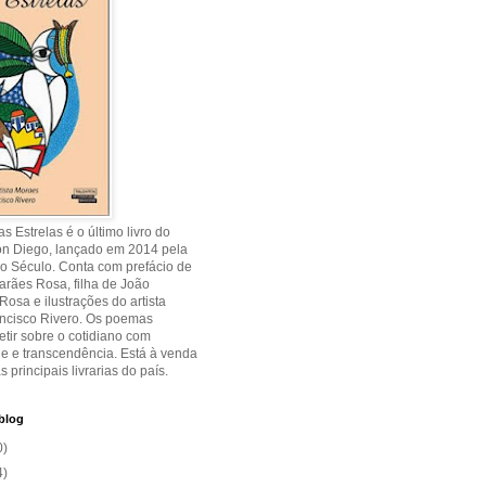
s Estrelas é o último livro do
on Diego, lançado em 2014 pela
o Século. Conta com prefácio de
rães Rosa, filha de João
osa e ilustrações do artista
ancisco Rivero. Os poemas
etir sobre o cotidiano com
de e transcendência. Está à venda
s principais livrarias do país.
blog
0)
4)