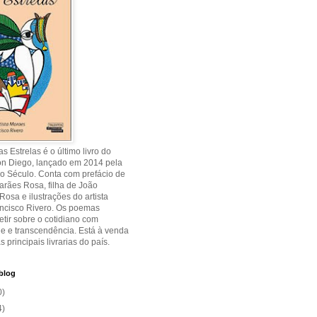
s Estrelas é o último livro do
on Diego, lançado em 2014 pela
o Século. Conta com prefácio de
rães Rosa, filha de João
osa e ilustrações do artista
ancisco Rivero. Os poemas
etir sobre o cotidiano com
de e transcendência. Está à venda
s principais livrarias do país.
blog
0)
4)