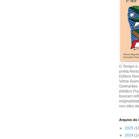
O Tempo e a
poeta Aliss
Editora Nov
Vilma Guima
Guimarães R
plástico Fr
buscam refl
originalida
nos sites da
Arquivo do 
►
2025
(1
►
2024
(1