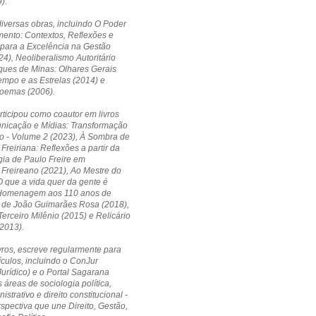
).
diversas obras, incluindo O Poder
ento: Contextos, Reflexões e
 para a Excelência na Gestão
24), Neoliberalismo Autoritário
ques de Minas: Olhares Gerais
empo e as Estrelas (2014) e
Poemas (2006).
ticipou como coautor em livros
icação e Mídias: Transformação
o - Volume 2 (2023), À Sombra de
Freiriana: Reflexões a partir da
ia de Paulo Freire em
Freireano (2021), Ao Mestre do
 que a vida quer da gente é
Homenagem aos 110 anos de
 de João Guimarães Rosa (2018),
erceiro Milênio (2015) e Relicário
2013).
vros, escreve regularmente para
ículos, incluindo o ConJur
Jurídico) e o Portal Sagarana
 áreas de sociologia política,
nistrativo e direito constitucional -
pectiva que une Direito, Gestão,