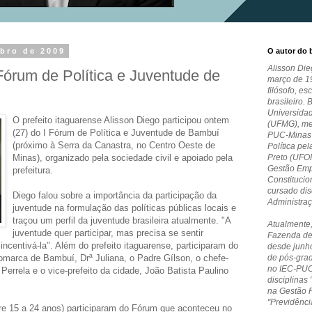
mbro de 2009
O autor do 
Alisson Die
 Fórum de Política e Juventude de
março de 19
filósofo, es
brasileiro. 
Universida
O prefeito itaguarense Alisson Diego participou ontem
(UFMG), me
(27) do I Fórum de Política e Juventude de Bambuí
PUC-Minas e
(próximo à Serra da Canastra, no Centro Oeste de
Política pe
Minas), organizado pela sociedade civil e apoiado pela
Preto (UFO
Gestão Empr
prefeitura.
Constitucio
cursado dis
Diego falou sobre a importância da participação da
Administra
juventude na formulação das políticas públicas locais e
traçou um perfil da juventude brasileira atualmente. "A
Atualmente,
juventude quer participar, mas precisa se sentir
Fazenda de
ncentivá-la". Além do prefeito itaguarense, participaram do
desde junho
omarca de Bambuí, Drª Juliana, o Padre Gílson, o chefe-
de pós-grad
no IEC-PUC
Perrela e o vice-prefeito da cidade, João Batista Paulino
disciplinas 
na Gestão 
"Previdênci
tre 15 a 24 anos) participaram do Fórum que aconteceu no