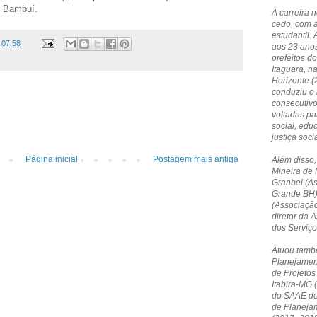
de Bambuí.
A carreira 
cedo, com 
estudantil. 
s
07:58
aos 23 anos
prefeitos do
Itaguara, n
Horizonte 
conduziu o 
consecutivo
voltadas p
social, edu
justiça socia
Página inicial
Postagem mais antiga
Além disso,
Mineira de 
Granbel (A
Grande BH)
(Associação
diretor da
dos Serviç
Atuou tamb
Planejamen
de Projetos
Itabira-MG 
do SAAE de 
de Planeja