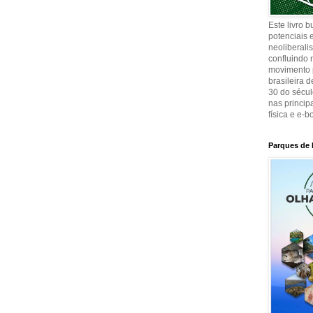
Este livro 
potenciais e
neoliberali
confluindo 
movimento p
brasileira 
30 do sécul
nas principa
física e e-b
Parques de 