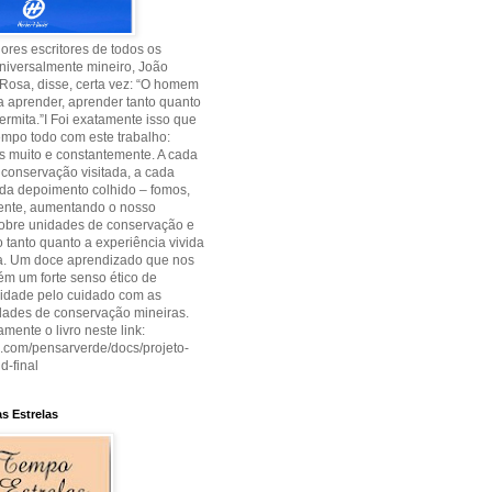
res escritores de todos os
niversalmente mineiro, João
Rosa, disse, certa vez: “O homem
 aprender, aprender tanto quanto
permita.”I Foi exatamente isso que
empo todo com este trabalho:
 muito e constantemente. A cada
conservação visitada, a cada
cada depoimento colhido – fomos,
ente, aumentando o nosso
sobre unidades de conservação e
tanto quanto a experiência vivida
ia. Um doce aprendizado que nos
m um forte senso ético de
lidade pelo cuidado com as
dades de conservação mineiras.
amente o livro neste link:
uu.com/pensarverde/docs/projeto-
d-final
s Estrelas