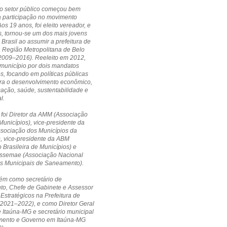
no setor público começou bem
a participação no movimento
Aos 19 anos, foi eleito vereador, e
, tornou-se um dos mais jovens
 Brasil ao assumir a prefeitura de
a Região Metropolitana de Belo
(2009–2016). Reeleito em 2012,
município por dois mandatos
s, focando em políticas públicas
ara o desenvolvimento econômico,
cação, saúde, sustentabilidade e
l.
 foi Diretor da AMM (Associação
Municípios), vice-presidente da
ssociação dos Municípios da
, vice-presidente da ABM
 Brasileira de Municípios) e
 Assemae (Associação Nacional
os Municipais de Saneamento).
ém como secretário de
to, Chefe de Gabinete e Assessor
 Estratégicos na Prefeitura de
(2021–2022), e como Diretor Geral
Itaúna-MG e secretário municipal
mento e Governo em Itaúna-MG