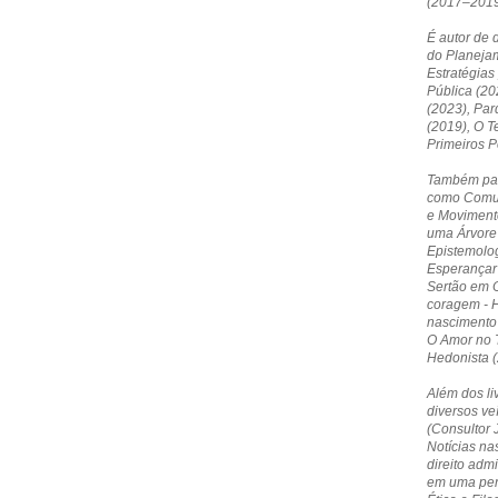
(2017–2019
É autor de 
do Planejam
Estratégias
Pública (20
(2023), Par
(2019), O T
Primeiros 
Também par
como Comun
e Moviment
uma Árvore 
Epistemolog
Esperançar 
Sertão em O
coragem - 
nascimento
O Amor no T
Hedonista (
Além dos li
diversos ve
(Consultor 
Notícias nas
direito admi
em uma pers