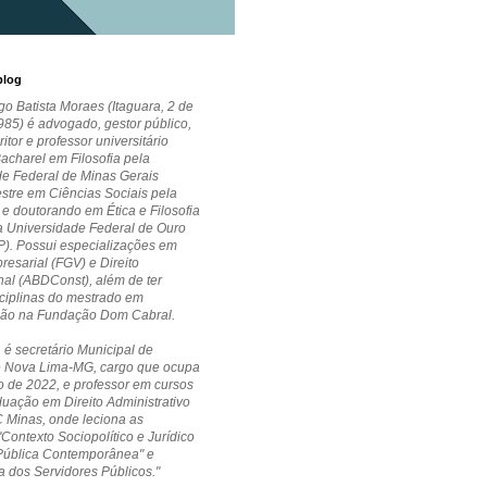
blog
go Batista Moraes (Itaguara, 2 de
85) é advogado, gestor público,
critor e professor universitário
Bacharel em Filosofia pela
de Federal de Minas Gerais
stre em Ciências Sociais pela
 doutorando em Ética e Filosofia
la Universidade Federal de Ouro
P). Possui especializações em
esarial (FGV) e Direito
nal (ABDConst), além de ter
ciplinas do mestrado em
ção na Fundação Dom Cabral.
 é secretário Municipal de
 Nova Lima-MG, cargo que ocupa
 de 2022, e professor em cursos
uação em Direito Administrativo
 Minas, onde leciona as
"Contexto Sociopolítico e Jurídico
Pública Contemporânea" e
a dos Servidores Públicos."