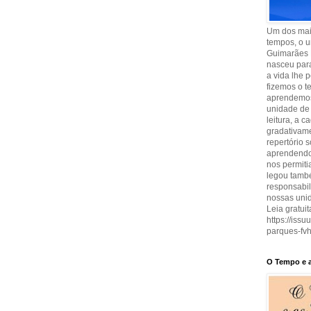
Um dos maio
tempos, o u
Guimarães 
nasceu para
a vida lhe 
fizemos o t
aprendemos
unidade de 
leitura, a 
gradativam
repertório 
aprendendo 
nos permit
legou també
responsabi
nossas uni
Leia gratuit
https://iss
parques-fvh
O Tempo e a