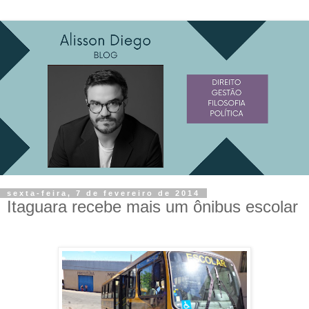
sexta-feira, 7 de fevereiro de 2014
Itaguara recebe mais um ônibus escolar