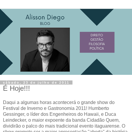
sábado, 23 de julho de 2011
É Hoje!!!
Daqui a algumas horas acontecerá o grande show do
Festival de Inverno e Gastronomia 2011! Humberto
Gessinger, o líder dos Engenheiros do Hawaii, e Duca
Leindecker, o maior expoente da banda Cidadão Quem,
dividirão o palco do mais tradicional evento itaguarense. O
show promete ser a maior apresentação "aberta" da história