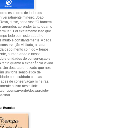
res escritores de todos os
niversalmente mineiro, João
Rosa, disse, certa vez: “O homem
 aprender, aprender tanto quanto
permita.”I Foi exatamente isso que
empo todo com este trabalho:
 muito e constantemente. A cada
conservação visitada, a cada
cada depoimento colhido – fomos,
ente, aumentando o nosso
sobre unidades de conservação e
tanto quanto a experiência vivida
ia. Um doce aprendizado que nos
m um forte senso ético de
lidade pelo cuidado com as
dades de conservação mineiras.
amente o livro neste link:
uu.com/pensarverde/docs/projeto-
d-final
s Estrelas