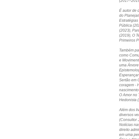
(2017–2019
É autor de 
do Planejam
Estratégias
Pública (20
(2023), Par
(2019), O T
Primeiros 
Também par
como Comun
e Moviment
uma Árvore 
Epistemolog
Esperançar 
Sertão em O
coragem - 
nascimento
O Amor no T
Hedonista (
Além dos li
diversos ve
(Consultor 
Notícias nas
direito admi
em uma pers