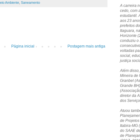
eio Ambiente
,
Saneamento
A carreira 
cedo, com 
estudantil. 
aos 23 anos
prefeitos do
Itaguara, n
Horizonte 
conduziu o 
consecutivo
Página inicial
Postagem mais antiga
voltadas p
social, edu
justiça socia
Além disso,
Mineira de 
Granbel (A
Grande BH)
(Associação
diretor da
dos Serviç
Atuou tamb
Planejamen
de Projetos
Itabira-MG 
do SAAE de 
de Planeja