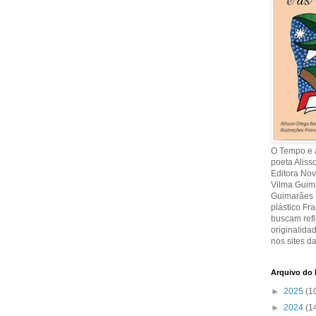
O Tempo e a
poeta Aliss
Editora Nov
Vilma Guima
Guimarães R
plástico Fr
buscam refl
originalida
nos sites da
Arquivo do 
►
2025
(1
►
2024
(1