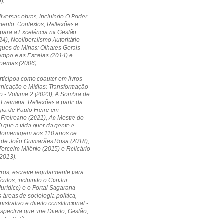
).
diversas obras, incluindo O Poder
ento: Contextos, Reflexões e
 para a Excelência na Gestão
24), Neoliberalismo Autoritário
ques de Minas: Olhares Gerais
empo e as Estrelas (2014) e
Poemas (2006).
ticipou como coautor em livros
icação e Mídias: Transformação
o - Volume 2 (2023), À Sombra de
Freiriana: Reflexões a partir da
ia de Paulo Freire em
Freireano (2021), Ao Mestre do
 que a vida quer da gente é
Homenagem aos 110 anos de
 de João Guimarães Rosa (2018),
erceiro Milênio (2015) e Relicário
2013).
vros, escreve regularmente para
ículos, incluindo o ConJur
Jurídico) e o Portal Sagarana
 áreas de sociologia política,
nistrativo e direito constitucional -
pectiva que une Direito, Gestão,