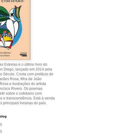
s Estrelas é o último livro do
on Diego, lançado em 2014 pela
o Século. Conta com prefácio de
rães Rosa, filha de João
osa e ilustrações do artista
ancisco Rivero. Os poemas
etir sobre o cotidiano com
de e transcendência. Está à venda
s principais livrarias do país.
blog
0)
4)