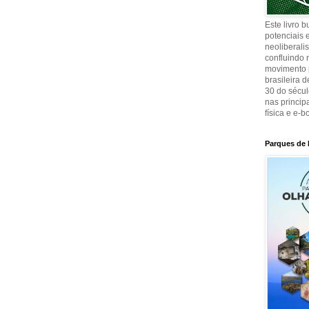
Este livro 
potenciais e
neoliberali
confluindo 
movimento p
brasileira 
30 do sécul
nas principa
física e e-b
Parques de 