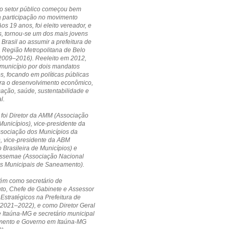
no setor público começou bem
a participação no movimento
Aos 19 anos, foi eleito vereador, e
, tornou-se um dos mais jovens
 Brasil ao assumir a prefeitura de
a Região Metropolitana de Belo
(2009–2016). Reeleito em 2012,
município por dois mandatos
s, focando em políticas públicas
ara o desenvolvimento econômico,
cação, saúde, sustentabilidade e
l.
 foi Diretor da AMM (Associação
Municípios), vice-presidente da
ssociação dos Municípios da
, vice-presidente da ABM
 Brasileira de Municípios) e
 Assemae (Associação Nacional
os Municipais de Saneamento).
ém como secretário de
to, Chefe de Gabinete e Assessor
 Estratégicos na Prefeitura de
(2021–2022), e como Diretor Geral
Itaúna-MG e secretário municipal
mento e Governo em Itaúna-MG