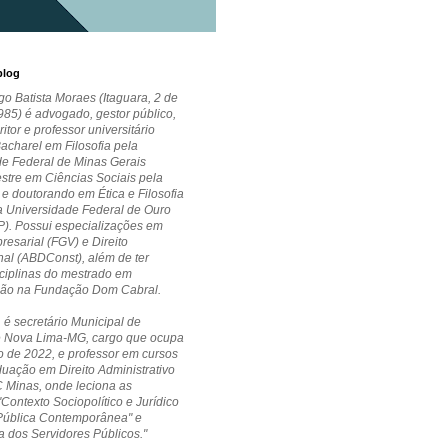
blog
go Batista Moraes (Itaguara, 2 de
85) é advogado, gestor público,
critor e professor universitário
Bacharel em Filosofia pela
de Federal de Minas Gerais
stre em Ciências Sociais pela
 doutorando em Ética e Filosofia
la Universidade Federal de Ouro
P). Possui especializações em
esarial (FGV) e Direito
nal (ABDConst), além de ter
ciplinas do mestrado em
ção na Fundação Dom Cabral.
 é secretário Municipal de
 Nova Lima-MG, cargo que ocupa
 de 2022, e professor em cursos
uação em Direito Administrativo
 Minas, onde leciona as
"Contexto Sociopolítico e Jurídico
Pública Contemporânea" e
a dos Servidores Públicos."