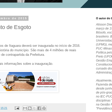
embro de 2015
O autor do 
Alisson Die
to de Esgoto
março de 19
filósofo, es
brasileiro. 
Universida
(UFMG), me
s de Itaguara deverá ser inaugurada no início de 2016.
PUC-Minas e
história do município. São mais de 4 milhões de reais
Política pe
de contrapartida da Prefeitura.
Preto (UFO
Gestão Empr
ais informações sobre a inauguração.
Constitucio
cursado dis
Administra
Atualmente,
Fazenda de
desde junho
de pós-grad
no IEC-PUC
disciplinas 
na Gestão 
s
15:21
"Previdênci