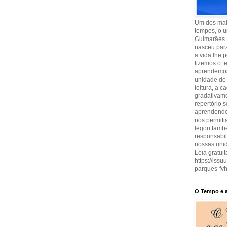
Um dos maio
tempos, o u
Guimarães 
nasceu para
a vida lhe 
fizemos o t
aprendemos
unidade de 
leitura, a 
gradativam
repertório 
aprendendo 
nos permit
legou també
responsabi
nossas uni
Leia gratuit
https://iss
parques-fvh
O Tempo e a