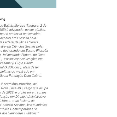
blog
go Batista Moraes (Itaguara, 2 de
85) é advogado, gestor público,
critor e professor universitário
Bacharel em Filosofia pela
de Federal de Minas Gerais
stre em Ciências Sociais pela
 doutorando em Ética e Filosofia
la Universidade Federal de Ouro
P). Possui especializações em
esarial (FGV) e Direito
nal (ABDConst), além de ter
ciplinas do mestrado em
ção na Fundação Dom Cabral.
 é secretário Municipal de
 Nova Lima-MG, cargo que ocupa
 de 2022, e professor em cursos
uação em Direito Administrativo
 Minas, onde leciona as
"Contexto Sociopolítico e Jurídico
Pública Contemporânea" e
a dos Servidores Públicos."