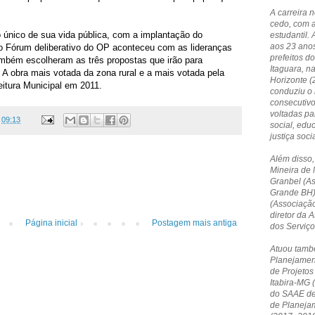
A carreira 
cedo, com 
único de sua vida pública, com a implantação do
estudantil. 
aos 23 anos
ro Fórum deliberativo do OP aconteceu com as lideranças
prefeitos do
mbém escolheram as três propostas que irão para
Itaguara, n
A obra mais votada da zona rural e a mais votada pela
Horizonte 
eitura Municipal em 2011.
conduziu o 
consecutivo
voltadas p
s
09:13
social, edu
justiça socia
Além disso,
Mineira de 
Granbel (A
Grande BH)
(Associação
diretor da
Página inicial
Postagem mais antiga
dos Serviç
Atuou tamb
Planejamen
de Projetos
Itabira-MG 
do SAAE de 
de Planeja