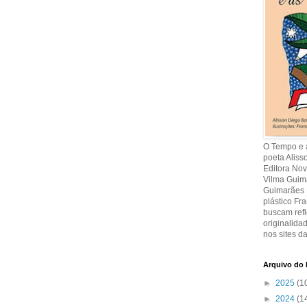
O Tempo e a
poeta Aliss
Editora Nov
Vilma Guima
Guimarães R
plástico Fr
buscam refl
originalida
nos sites da
Arquivo do 
►
2025
(1
►
2024
(1