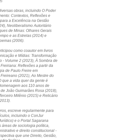
).
diversas obras, incluindo O Poder
ento: Contextos, Reflexões e
 para a Excelência na Gestão
24), Neoliberalismo Autoritário
ques de Minas: Olhares Gerais
empo e as Estrelas (2014) e
Poemas (2006).
ticipou como coautor em livros
icação e Mídias: Transformação
o - Volume 2 (2023), À Sombra de
Freiriana: Reflexões a partir da
ia de Paulo Freire em
Freireano (2021), Ao Mestre do
 que a vida quer da gente é
Homenagem aos 110 anos de
 de João Guimarães Rosa (2018),
erceiro Milênio (2015) e Relicário
2013).
vros, escreve regularmente para
ículos, incluindo o ConJur
Jurídico) e o Portal Sagarana
 áreas de sociologia política,
nistrativo e direito constitucional -
pectiva que une Direito, Gestão,