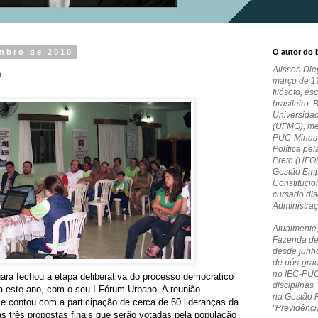
embro de 2010
O autor do 
Alisson Die
P
março de 19
filósofo, es
brasileiro. 
Universida
(UFMG), me
PUC-Minas e
Política pe
Preto (UFO
Gestão Empr
Constitucio
cursado dis
Administra
Atualmente,
Fazenda de
desde junho
de pós-grad
no IEC-PUC
ara fechou a etapa deliberativa do processo democrático
disciplinas 
a este ano
, com o seu I Fórum Urbano
. A reunião
na Gestão 
e contou com a participação de cerca de 60 lideranças da
"Previdênci
s três propostas finais que serão votadas pela população