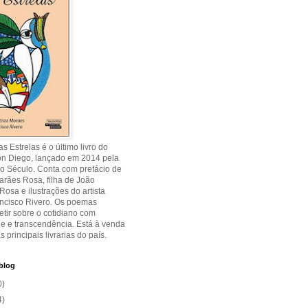
s Estrelas é o último livro do
on Diego, lançado em 2014 pela
o Século. Conta com prefácio de
rães Rosa, filha de João
osa e ilustrações do artista
ancisco Rivero. Os poemas
etir sobre o cotidiano com
de e transcendência. Está à venda
s principais livrarias do país.
blog
0)
4)