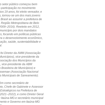
no setor público começou bem
a participação no movimento
Aos 19 anos, foi eleito vereador, e
, tornou-se um dos mais jovens
 Brasil ao assumir a prefeitura de
a Região Metropolitana de Belo
(2009–2016). Reeleito em 2012,
município por dois mandatos
s, focando em políticas públicas
ara o desenvolvimento econômico,
cação, saúde, sustentabilidade e
l.
 foi Diretor da AMM (Associação
Municípios), vice-presidente da
ssociação dos Municípios da
, vice-presidente da ABM
 Brasileira de Municípios) e
 Assemae (Associação Nacional
os Municipais de Saneamento).
ém como secretário de
to, Chefe de Gabinete e Assessor
 Estratégicos na Prefeitura de
(2021–2022), e como Diretor Geral
Itaúna-MG e secretário municipal
mento e Governo em Itaúna-MG