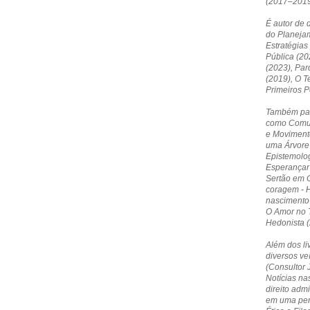
(2017–2019
É autor de 
do Planejam
Estratégias
Pública (20
(2023), Par
(2019), O T
Primeiros 
Também par
como Comun
e Moviment
uma Árvore 
Epistemolog
Esperançar 
Sertão em O
coragem - 
nascimento
O Amor no T
Hedonista (
Além dos li
diversos ve
(Consultor 
Notícias nas
direito admi
em uma pers