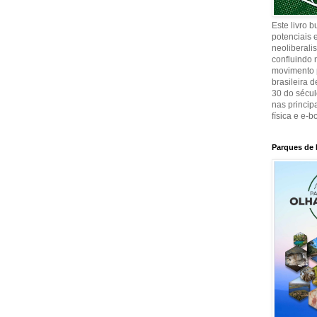
Este livro 
potenciais e
neoliberali
confluindo 
movimento p
brasileira 
30 do sécul
nas principa
física e e-b
Parques de 