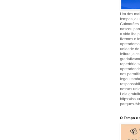
Um dos maio
tempos, o u
Guimarães 
nasceu para
a vida lhe 
fizemos o t
aprendemos
unidade de 
leitura, a 
gradativam
repertório 
aprendendo 
nos permit
legou també
responsabi
nossas uni
Leia gratuit
https://iss
parques-fvh
O Tempo e a