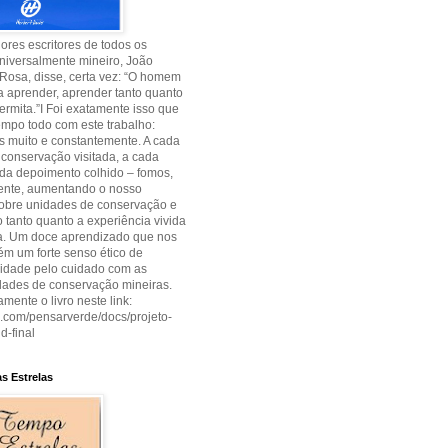
res escritores de todos os
niversalmente mineiro, João
Rosa, disse, certa vez: “O homem
 aprender, aprender tanto quanto
permita.”I Foi exatamente isso que
empo todo com este trabalho:
 muito e constantemente. A cada
conservação visitada, a cada
cada depoimento colhido – fomos,
ente, aumentando o nosso
sobre unidades de conservação e
tanto quanto a experiência vivida
ia. Um doce aprendizado que nos
m um forte senso ético de
lidade pelo cuidado com as
dades de conservação mineiras.
amente o livro neste link:
uu.com/pensarverde/docs/projeto-
d-final
s Estrelas