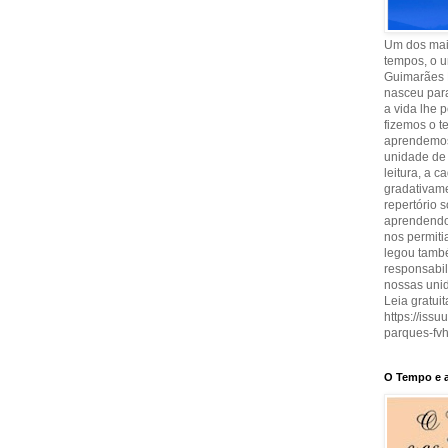
Um dos maio
tempos, o u
Guimarães 
nasceu para
a vida lhe 
fizemos o t
aprendemos
unidade de 
leitura, a 
gradativam
repertório 
aprendendo 
nos permit
legou també
responsabi
nossas uni
Leia gratuit
https://iss
parques-fvh
O Tempo e a