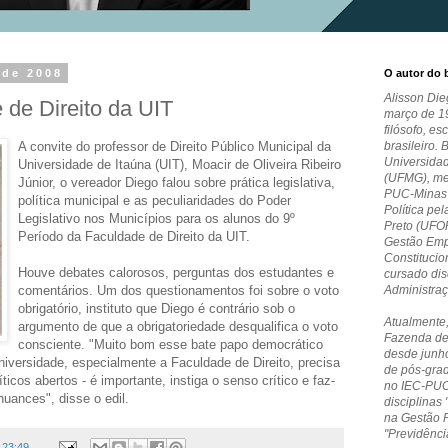
 de 2008
O autor do 
Alisson Die
de Direito da UIT
março de 19
filósofo, es
A convite do professor de Direito Público Municipal da
brasileiro. 
Universida
Universidade de Itaúna (UIT), Moacir de Oliveira Ribeiro
(UFMG), me
Júnior, o vereador Diego falou sobre prática legislativa,
PUC-Minas e
política municipal e as peculiaridades do Poder
Política pe
Legislativo nos Municípios para os alunos do 9º
Preto (UFO
Período da Faculdade de Direito da UIT.
Gestão Empr
Constitucio
Houve debates calorosos, perguntas dos estudantes e
cursado dis
comentários. Um dos questionamentos foi sobre o voto
Administra
obrigatório, instituto que Diego é contrário sob o
Atualmente,
argumento de que a obrigatoriedade desqualifica o voto
Fazenda de
consciente. "Muito bom esse bate papo democrático
desde junho
iversidade, especialmente a Faculdade de Direito, precisa
de pós-grad
icos abertos - é importante, instiga o senso crítico e faz-
no IEC-PUC
 nuances", disse o edil.
disciplinas 
na Gestão 
"Previdênci
s
23:49