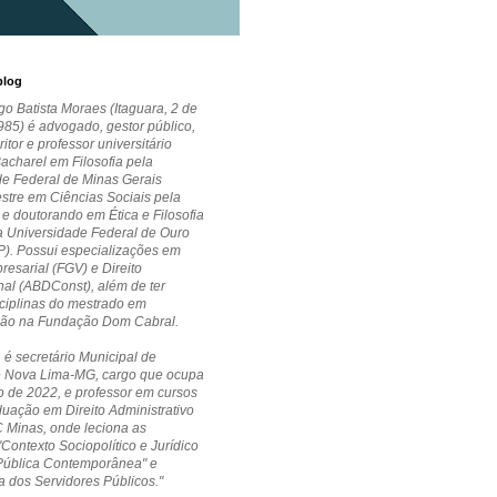
blog
go Batista Moraes (Itaguara, 2 de
85) é advogado, gestor público,
critor e professor universitário
Bacharel em Filosofia pela
de Federal de Minas Gerais
stre em Ciências Sociais pela
 doutorando em Ética e Filosofia
la Universidade Federal de Ouro
P). Possui especializações em
esarial (FGV) e Direito
nal (ABDConst), além de ter
ciplinas do mestrado em
ção na Fundação Dom Cabral.
 é secretário Municipal de
 Nova Lima-MG, cargo que ocupa
 de 2022, e professor em cursos
uação em Direito Administrativo
 Minas, onde leciona as
"Contexto Sociopolítico e Jurídico
Pública Contemporânea" e
a dos Servidores Públicos."