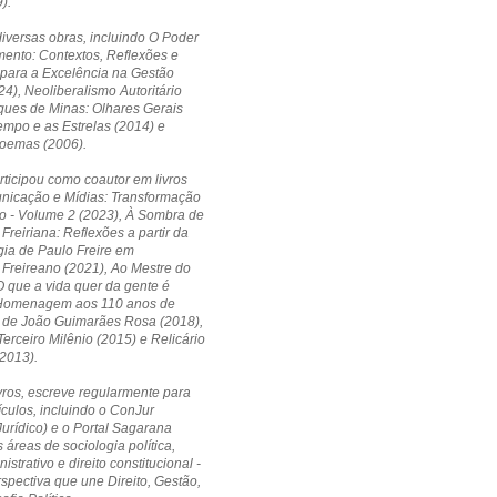
).
diversas obras, incluindo O Poder
ento: Contextos, Reflexões e
 para a Excelência na Gestão
24), Neoliberalismo Autoritário
ques de Minas: Olhares Gerais
empo e as Estrelas (2014) e
Poemas (2006).
ticipou como coautor em livros
icação e Mídias: Transformação
o - Volume 2 (2023), À Sombra de
Freiriana: Reflexões a partir da
ia de Paulo Freire em
Freireano (2021), Ao Mestre do
 que a vida quer da gente é
Homenagem aos 110 anos de
 de João Guimarães Rosa (2018),
erceiro Milênio (2015) e Relicário
2013).
vros, escreve regularmente para
ículos, incluindo o ConJur
Jurídico) e o Portal Sagarana
 áreas de sociologia política,
nistrativo e direito constitucional -
pectiva que une Direito, Gestão,