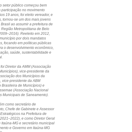
no setor público começou bem
a participação no movimento
Aos 19 anos, foi eleito vereador, e
, tornou-se um dos mais jovens
 Brasil ao assumir a prefeitura de
a Região Metropolitana de Belo
(2009–2016). Reeleito em 2012,
município por dois mandatos
s, focando em políticas públicas
ara o desenvolvimento econômico,
cação, saúde, sustentabilidade e
l.
 foi Diretor da AMM (Associação
Municípios), vice-presidente da
ssociação dos Municípios da
, vice-presidente da ABM
 Brasileira de Municípios) e
 Assemae (Associação Nacional
os Municipais de Saneamento).
ém como secretário de
to, Chefe de Gabinete e Assessor
 Estratégicos na Prefeitura de
(2021–2022), e como Diretor Geral
Itaúna-MG e secretário municipal
mento e Governo em Itaúna-MG