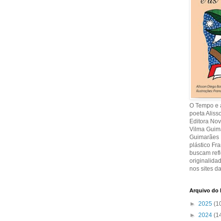
O Tempo e a
poeta Aliss
Editora Nov
Vilma Guima
Guimarães R
plástico Fr
buscam refl
originalida
nos sites da
Arquivo do 
►
2025
(1
►
2024
(1