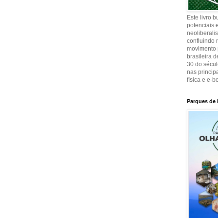
Este livro 
potenciais e
neoliberali
confluindo 
movimento p
brasileira 
30 do sécul
nas principa
física e e-b
Parques de 