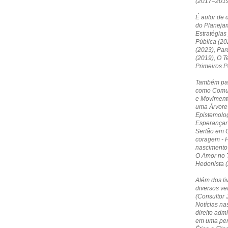
(2017–2019
É autor de 
do Planejam
Estratégias
Pública (20
(2023), Par
(2019), O T
Primeiros 
Também par
como Comun
e Moviment
uma Árvore 
Epistemolog
Esperançar 
Sertão em O
coragem - 
nascimento
O Amor no T
Hedonista (
Além dos li
diversos ve
(Consultor 
Notícias nas
direito admi
em uma pers