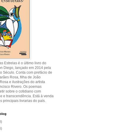
s Estrelas é o último livro do
on Diego, lançado em 2014 pela
o Século. Conta com prefácio de
rães Rosa, filha de João
osa e ilustrações do artista
ancisco Rivero. Os poemas
etir sobre o cotidiano com
de e transcendência. Está à venda
s principais livrarias do país.
blog
0)
4)