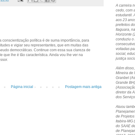
A carreira 
cedo, com 
estudantil. 
aos 23 anos
prefeitos do
Itaguara, n
Horizonte 
conduziu o 
, a conscientização política é de suma importância, para
consecutivo
titudes e vigiar seu representantes, que em muitas das
voltadas p
pseudo democráticas. Continue com essa sua clareza de
social, edu
 que lhe é tão característica. Ainda vou lhe ver na
justiça socia
ssor.
Além disso,
Mineira de 
Granbel (A
Grande BH)
Página inicial
Postagem mais antiga
(Associação
diretor da
dos Serviç
Atuou tamb
Planejamen
de Projetos
Itabira-MG 
do SAAE de 
de Planeja