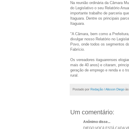
Na reunião ordinária da Câmara Mu
do Legislativo o seu Relatório Anu
importante trabalho de parceria q
Itaguara. Dentre os principais parc
Itaguara.
"A Câmara, bem como a Prefeitura
divulgar nosso Relatório no Legisl
Povo, onde todos os segmentos da 
Fabrício.
Os vereadores itaguarenses elogiar
mais de 40 anos) e citaram, princ
geração de emprego e renda e o tr
rural.
Postado por
Redação / Alisson Diego
à
Um comentário:
Anônimo disse...
DIEGO VOCê ESTÁ CADA V