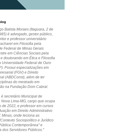
blog
go Batista Moraes (Itaguara, 2 de
85) é advogado, gestor público,
critor e professor universitário
Bacharel em Filosofia pela
de Federal de Minas Gerais
stre em Ciências Sociais pela
 doutorando em Ética e Filosofia
la Universidade Federal de Ouro
P). Possui especializações em
esarial (FGV) e Direito
nal (ABDConst), além de ter
ciplinas do mestrado em
ção na Fundação Dom Cabral.
 é secretário Municipal de
 Nova Lima-MG, cargo que ocupa
 de 2022, e professor em cursos
uação em Direito Administrativo
 Minas, onde leciona as
"Contexto Sociopolítico e Jurídico
Pública Contemporânea" e
a dos Servidores Públicos."