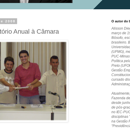
de 2008
O autor do 
Alisson Die
tório Anual à Câmara
março de 19
filósofo, es
brasileiro. 
Universida
(UFMG), me
PUC-Minas e
Política pe
Preto (UFO
Gestão Empr
Constitucio
cursado dis
Administra
Atualmente,
Fazenda de
desde junho
de pós-grad
no IEC-PUC
disciplinas 
na Gestão 
"Previdênci