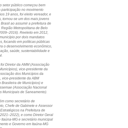
no setor público começou bem
a participação no movimento
Aos 19 anos, foi eleito vereador, e
, tornou-se um dos mais jovens
 Brasil ao assumir a prefeitura de
a Região Metropolitana de Belo
(2009–2016). Reeleito em 2012,
município por dois mandatos
s, focando em políticas públicas
ara o desenvolvimento econômico,
cação, saúde, sustentabilidade e
l.
 foi Diretor da AMM (Associação
Municípios), vice-presidente da
ssociação dos Municípios da
, vice-presidente da ABM
 Brasileira de Municípios) e
 Assemae (Associação Nacional
os Municipais de Saneamento).
ém como secretário de
to, Chefe de Gabinete e Assessor
 Estratégicos na Prefeitura de
(2021–2022), e como Diretor Geral
Itaúna-MG e secretário municipal
mento e Governo em Itaúna-MG