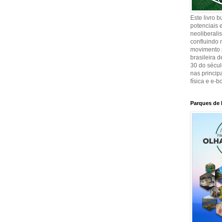
Este livro 
potenciais e
neoliberali
confluindo 
movimento p
brasileira 
30 do sécul
nas principa
física e e-b
Parques de 