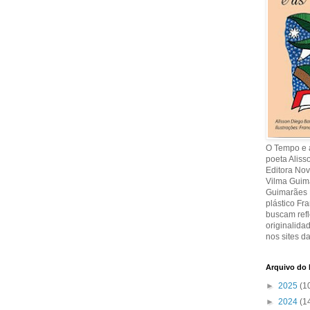
O Tempo e a
poeta Aliss
Editora Nov
Vilma Guima
Guimarães R
plástico Fr
buscam refl
originalida
nos sites da
Arquivo do 
►
2025
(1
►
2024
(1