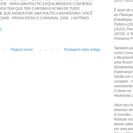
(2017–2019
SE . PARA UMA POLÍTICA EQUILIBRADA E COM BONS
ADA TEM QUE TER CARISMA E ACIMA DE TUDO
É autor de 
E QUE ANSEIA POR UMA POLÍTICA INOVADORA ! VOCÊ
do Planejam
VAR , PROVA DISSO O CARNAVAL 2009 . ( ANTÔNIO
Estratégias
Pública (20
(2023), Par
02
(2019), O T
Primeiros 
Também par
Página inicial
Postagem mais antiga
como Comun
e Moviment
uma Árvore 
Epistemolog
Esperançar 
Sertão em O
coragem - 
nascimento
O Amor no T
Hedonista (
Além dos li
diversos ve
(Consultor 
Notícias nas
direito admi
em uma pers