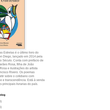
s Estrelas é o último livro do
on Diego, lançado em 2014 pela
o Século. Conta com prefácio de
rães Rosa, filha de João
osa e ilustrações do artista
ancisco Rivero. Os poemas
etir sobre o cotidiano com
de e transcendência. Está à venda
s principais livrarias do país.
blog
0)
4)