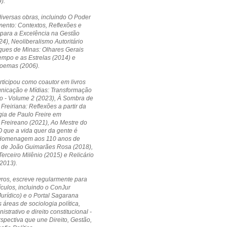
).
diversas obras, incluindo O Poder
ento: Contextos, Reflexões e
 para a Excelência na Gestão
24), Neoliberalismo Autoritário
ques de Minas: Olhares Gerais
empo e as Estrelas (2014) e
Poemas (2006).
ticipou como coautor em livros
icação e Mídias: Transformação
o - Volume 2 (2023), À Sombra de
Freiriana: Reflexões a partir da
ia de Paulo Freire em
Freireano (2021), Ao Mestre do
 que a vida quer da gente é
Homenagem aos 110 anos de
 de João Guimarães Rosa (2018),
erceiro Milênio (2015) e Relicário
2013).
vros, escreve regularmente para
ículos, incluindo o ConJur
Jurídico) e o Portal Sagarana
 áreas de sociologia política,
nistrativo e direito constitucional -
pectiva que une Direito, Gestão,