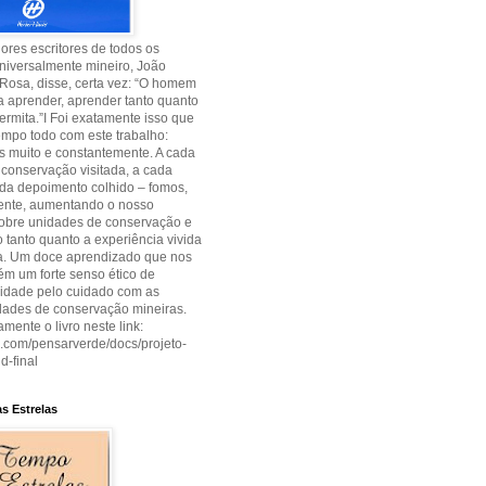
res escritores de todos os
niversalmente mineiro, João
Rosa, disse, certa vez: “O homem
 aprender, aprender tanto quanto
permita.”I Foi exatamente isso que
empo todo com este trabalho:
 muito e constantemente. A cada
conservação visitada, a cada
cada depoimento colhido – fomos,
ente, aumentando o nosso
sobre unidades de conservação e
tanto quanto a experiência vivida
ia. Um doce aprendizado que nos
m um forte senso ético de
lidade pelo cuidado com as
dades de conservação mineiras.
amente o livro neste link:
uu.com/pensarverde/docs/projeto-
d-final
s Estrelas