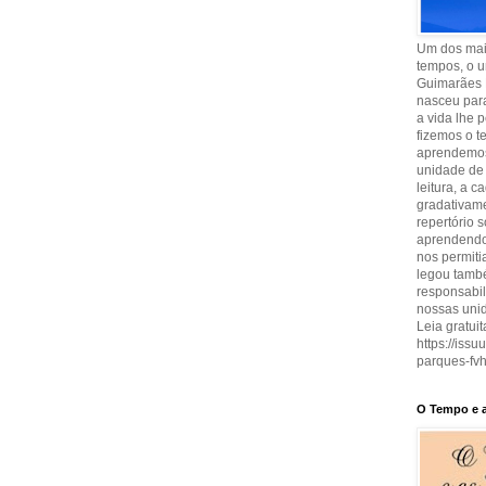
Um dos maio
tempos, o u
Guimarães 
nasceu para
a vida lhe 
fizemos o t
aprendemos
unidade de 
leitura, a 
gradativam
repertório 
aprendendo 
nos permit
legou també
responsabi
nossas uni
Leia gratuit
https://iss
parques-fvh
O Tempo e a