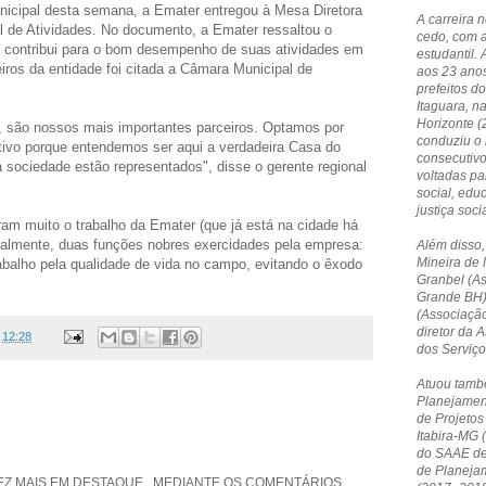
nicipal desta semana, a Emater entregou à Mesa Diretora
A carreira 
al de Atividades. No documento, a Emater ressaltou o
cedo, com 
ue contribui para o bom desempenho de suas atividades em
estudantil. 
eiros da entidade foi citada a Câmara Municipal de
aos 23 anos
prefeitos do
Itaguara, n
Horizonte 
, são nossos mais importantes parceiros. Optamos por
conduziu o 
ativo porque entendemos ser aqui a verdadeira Casa do
consecutivo
sociedade estão representados", disse o gerente regional
voltadas p
social, edu
justiça socia
am muito o trabalho da Emater (que já está na cidade há
ipalmente, duas funções nobres exercidades pela empresa:
Além disso,
Mineira de 
abalho pela qualidade de vida no campo, evitando o êxodo
Granbel (A
Grande BH)
(Associação
diretor da
s
12:28
dos Serviç
Atuou tamb
Planejamen
de Projetos
Itabira-MG 
do SAAE de 
de Planeja
EZ MAIS EM DESTAQUE , MEDIANTE OS COMENTÁRIOS