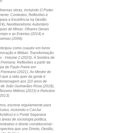
).
diversas obras, incluindo O Poder
ento: Contextos, Reflexões e
 para a Excelência na Gestão
24), Neoliberalismo Autoritário
ques de Minas: Olhares Gerais
empo e as Estrelas (2014) e
Poemas (2006).
ticipou como coautor em livros
icação e Mídias: Transformação
o - Volume 2 (2023), À Sombra de
Freiriana: Reflexões a partir da
ia de Paulo Freire em
Freireano (2021), Ao Mestre do
 que a vida quer da gente é
Homenagem aos 110 anos de
 de João Guimarães Rosa (2018),
erceiro Milênio (2015) e Relicário
2013).
vros, escreve regularmente para
ículos, incluindo o ConJur
Jurídico) e o Portal Sagarana
 áreas de sociologia política,
nistrativo e direito constitucional -
pectiva que une Direito, Gestão,