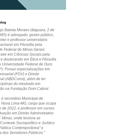
blog
go Batista Moraes (Itaguara, 2 de
85) é advogado, gestor público,
critor e professor universitário
Bacharel em Filosofia pela
de Federal de Minas Gerais
stre em Ciências Sociais pela
 doutorando em Ética e Filosofia
la Universidade Federal de Ouro
P). Possui especializações em
esarial (FGV) e Direito
nal (ABDConst), além de ter
ciplinas do mestrado em
ção na Fundação Dom Cabral.
 é secretário Municipal de
 Nova Lima-MG, cargo que ocupa
 de 2022, e professor em cursos
uação em Direito Administrativo
 Minas, onde leciona as
"Contexto Sociopolítico e Jurídico
Pública Contemporânea" e
a dos Servidores Públicos."