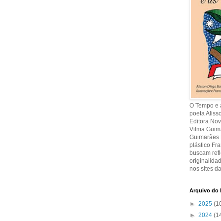
O Tempo e a
poeta Aliss
Editora Nov
Vilma Guima
Guimarães R
plástico Fr
buscam refl
originalida
nos sites da
Arquivo do 
►
2025
(1
►
2024
(1