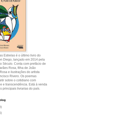
s Estrelas é o último livro do
on Diego, lançado em 2014 pela
o Século. Conta com prefácio de
rães Rosa, filha de João
osa e ilustrações do artista
ancisco Rivero. Os poemas
etir sobre o cotidiano com
de e transcendência. Está à venda
s principais livrarias do país.
blog
0)
4)