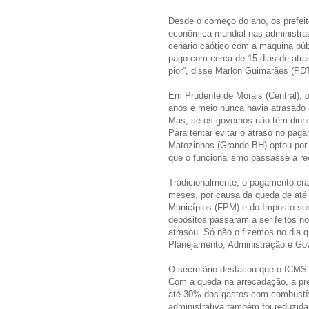
Desde o começo do ano, os prefeit
econômica mundial nas administra
cenário caótico com a máquina públ
pago com cerca de 15 dias de atras
pior”, disse Marlon Guimarães (PD
Em Prudente de Morais (Central), 
anos e meio nunca havia atrasado o 
Mas, se os governos não têm dinhe
Para tentar evitar o atraso no paga
Matozinhos (Grande BH) optou por 
que o funcionalismo passasse a re
Tradicionalmente, o pagamento era 
meses, por causa da queda de até
Municípios (FPM) e do Imposto sob
depósitos passaram a ser feitos n
atrasou. Só não o fizemos no dia q
Planejamento, Administração e Gov
O secretário destacou que o ICMS
Com a queda na arrecadação, a pre
até 30% dos gastos com combustível
administrativa também foi reduzida