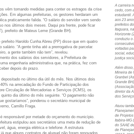
A carreira 
os vêm tomando medidas para conter os estragos da crise
cedo, com 
ções. Em algumas prefeituras, os gestores herdaram um
estudantil. 
ica praticamente falida. “O salário do servidor vem sendo
aos 23 anos
prefeitos do
o nos últimos dois meses. Daqui pra frente, pode ficar
Itaguara, n
T), prefeito de Mateus Leme (Grande BH).
Horizonte 
conduziu o 
o prefeito Haroldo Cunha Abreu (PP) disse que em quatro
consecutivo
salário. “A gente tinha até a prerrogativa de parcelar.
voltadas p
iro, a gente também não tem”, revelou.
social, edu
mento dos salários dos servidores, a Prefeitura de
justiça socia
uma engenharia administrativa que, na prática, fez com
Além disso,
ceber depois do prazo.
Mineira de 
Granbel (A
depositado no último dia útil do mês. Nos últimos dois
Grande BH)
 40% na arrecadação do Fundo de Participação dos
(Associação
re Circulação de Mercadorias e Serviços (ICMS), os
diretor da
o quinto dia último do mês seguinte. “O pagamento não
dos Serviç
ue gostaríamos”, ponderou o secretário municipal de
erno, Camillo Fraga.
Atuou tamb
Planejamen
de Projetos
 é responsável por metade do orçamento do município.
Itabira-MG 
feitura estipulou aos secretários uma meta de redução de
do SAAE de 
, água, energia elétrica e telefone. A estrutura
de Planeja
 já que alguns contratos de aluguel não foram renovados.