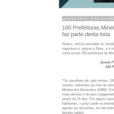
quarta-feira, 9 de setem
100 Prefeituras Mine
faz parte desta lista
Abaixo, notícia veiculada no Jorn
segurança e, graças a Deus, e à n
como essas 100 prefeituras de Min
Queda Pe
100 P
"Os servidores de, pelo menos, 100
outubro, referentes ao mês de set
Mineira dos Municípios (AMM). Em 
mais otimista é de que o pagament
atraso de 15 dias. Em alguns caso
habitantes, o prazo pode se estend
apenas em dezembro, em decorrên
terceiro salário.