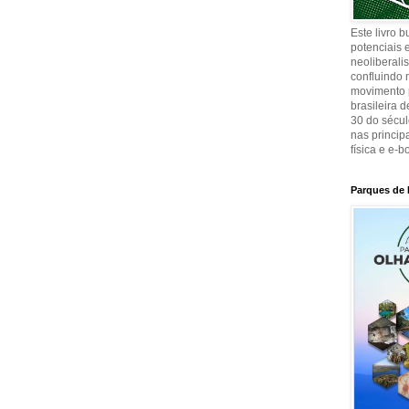
Este livro 
potenciais e
neoliberali
confluindo 
movimento p
brasileira 
30 do sécul
nas principa
física e e-b
Parques de 