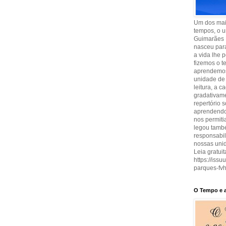
Um dos maio
tempos, o u
Guimarães 
nasceu para
a vida lhe 
fizemos o t
aprendemos
unidade de 
leitura, a 
gradativam
repertório 
aprendendo 
nos permit
legou també
responsabi
nossas uni
Leia gratuit
https://iss
parques-fvh
O Tempo e a