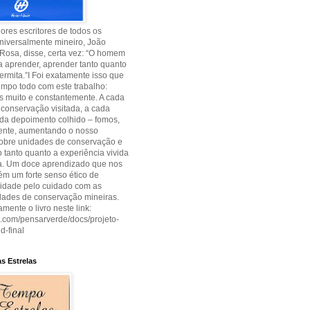
res escritores de todos os
niversalmente mineiro, João
Rosa, disse, certa vez: “O homem
 aprender, aprender tanto quanto
permita.”I Foi exatamente isso que
empo todo com este trabalho:
 muito e constantemente. A cada
conservação visitada, a cada
cada depoimento colhido – fomos,
ente, aumentando o nosso
sobre unidades de conservação e
tanto quanto a experiência vivida
ia. Um doce aprendizado que nos
m um forte senso ético de
lidade pelo cuidado com as
dades de conservação mineiras.
amente o livro neste link:
uu.com/pensarverde/docs/projeto-
d-final
s Estrelas