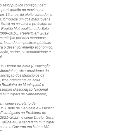
no setor público começou bem
a participação no movimento
Aos 19 anos, foi eleito vereador, e
, tornou-se um dos mais jovens
 Brasil ao assumir a prefeitura de
a Região Metropolitana de Belo
(2009–2016). Reeleito em 2012,
município por dois mandatos
s, focando em políticas públicas
ara o desenvolvimento econômico,
cação, saúde, sustentabilidade e
l.
 foi Diretor da AMM (Associação
Municípios), vice-presidente da
ssociação dos Municípios da
, vice-presidente da ABM
 Brasileira de Municípios) e
 Assemae (Associação Nacional
os Municipais de Saneamento).
ém como secretário de
to, Chefe de Gabinete e Assessor
 Estratégicos na Prefeitura de
(2021–2022), e como Diretor Geral
Itaúna-MG e secretário municipal
mento e Governo em Itaúna-MG