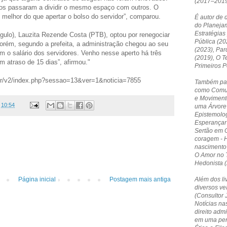
(2017–2019
tos passaram a dividir o mesmo espaço com outros. O
melhor do que apertar o bolso do servidor”, comparou.
É autor de 
do Planejam
Estratégias
ângulo), Lauzita Rezende Costa (PTB), optou por renegociar
Pública (20
orém, segundo a prefeita, a administração chegou ao seu
(2023), Par
em o salário dos servidores. Venho nesse aperto há três
(2019), O T
atraso de 15 dias”, afirmou."
Primeiros 
br/v2/index.php?sessao=13&ver=1&noticia=7855
Também par
como Comun
e Moviment
s
10:54
uma Árvore 
Epistemolog
Esperançar 
Sertão em O
coragem - 
nascimento
O Amor no T
Hedonista (
Além dos li
Página inicial
Postagem mais antiga
diversos ve
(Consultor 
Notícias nas
direito admi
em uma pers