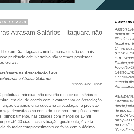
bro de 2009
O autor do 
Alisson Die
iras Atrasam Salários - Itaguara não
março de 19
filósofo, es
brasileiro. 
Universida
al Hoje em Dia. Itaguara caminha numa direção de mais
(UFMG), me
ossa prudência administrativa não teremos problemas
PUC-Minas e
as Gerais.
Política pe
Preto (UFO
Gestão Empr
rsistente na Arrecadação Leva
Constitucio
refeituras a Atrasar Salários
cursado dis
Repórter Alex Capella
Administra
 prefeituras mineiras não deverão receber os salários em
Atualmente,
embro, em dia, de acordo com levantamento da Associação
Fazenda de
função da persistente queda na arrecadação, a previsão
desde junho
o seja depositado na conta do funcionalismo público com
de pós-grad
no IEC-PUC
s, principalmente, nas cidades com menos de 15 mil
disciplinas 
er por até 30 dias. Essa situação, geralmente, é vista
na Gestão 
cia do maior comprometimento da folha com o décimo
"Previdênci