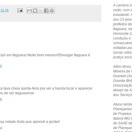
A carreira 
cedo, com 
s
21:25
estudantil. 
aos 23 anos
prefeitos do
Itaguara, n
Horizonte 
conduziu o 
consecutivo
voltadas p
social, edu
ipó em Itaguara! Muito bom mesmo!!!Divulgar Itaguara é
justiça socia
40
Além disso,
Mineira de 
Granbel (A
Grande BH)
(Associação
 tava cheia quinta-feira pra ver a banda tocar e aparecer
diretor da
lho de ser itaguarense
dos Serviç
48
Atuou tamb
Planejamen
de Projetos
Itabira-MG 
ssa cidade linda que aprendi a gostar!
do SAAE de 
de Planeja
54