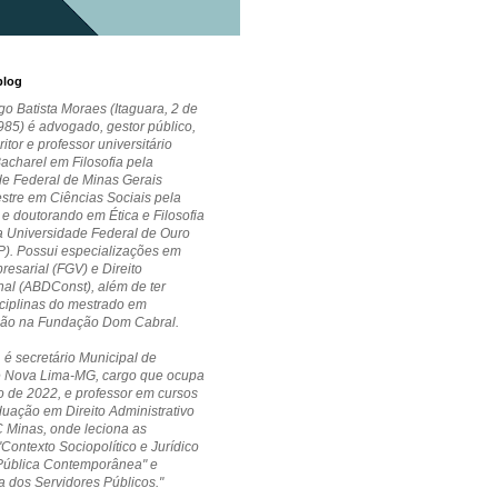
blog
go Batista Moraes (Itaguara, 2 de
85) é advogado, gestor público,
critor e professor universitário
Bacharel em Filosofia pela
de Federal de Minas Gerais
stre em Ciências Sociais pela
 doutorando em Ética e Filosofia
la Universidade Federal de Ouro
P). Possui especializações em
esarial (FGV) e Direito
nal (ABDConst), além de ter
ciplinas do mestrado em
ção na Fundação Dom Cabral.
 é secretário Municipal de
 Nova Lima-MG, cargo que ocupa
 de 2022, e professor em cursos
uação em Direito Administrativo
 Minas, onde leciona as
"Contexto Sociopolítico e Jurídico
Pública Contemporânea" e
a dos Servidores Públicos."