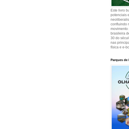
Este livro 
potenciais e
neoliberali
confluindo 
movimento p
brasileira 
30 do sécul
nas principa
física e e-b
Parques de 