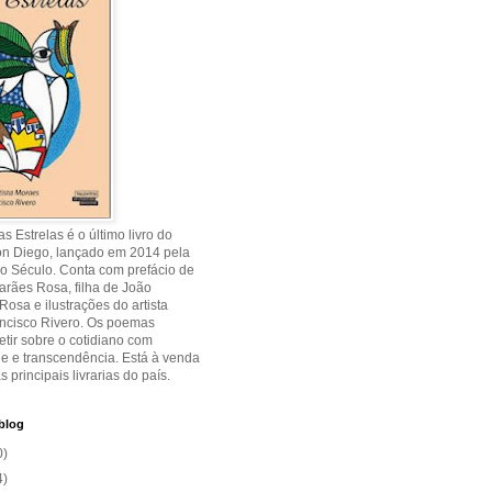
s Estrelas é o último livro do
on Diego, lançado em 2014 pela
o Século. Conta com prefácio de
rães Rosa, filha de João
osa e ilustrações do artista
ancisco Rivero. Os poemas
etir sobre o cotidiano com
de e transcendência. Está à venda
s principais livrarias do país.
blog
0)
4)