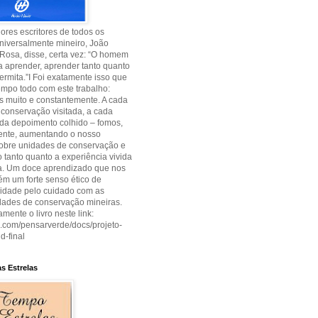
res escritores de todos os
niversalmente mineiro, João
Rosa, disse, certa vez: “O homem
 aprender, aprender tanto quanto
permita.”I Foi exatamente isso que
empo todo com este trabalho:
 muito e constantemente. A cada
conservação visitada, a cada
cada depoimento colhido – fomos,
ente, aumentando o nosso
sobre unidades de conservação e
tanto quanto a experiência vivida
ia. Um doce aprendizado que nos
m um forte senso ético de
lidade pelo cuidado com as
dades de conservação mineiras.
amente o livro neste link:
uu.com/pensarverde/docs/projeto-
d-final
s Estrelas