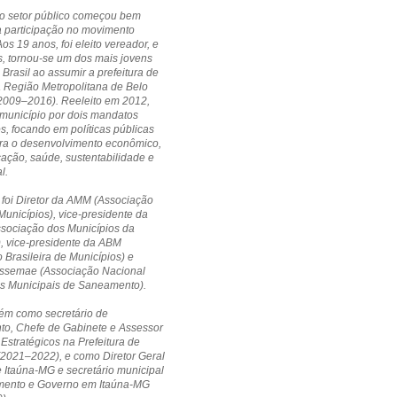
no setor público começou bem
a participação no movimento
Aos 19 anos, foi eleito vereador, e
, tornou-se um dos mais jovens
 Brasil ao assumir a prefeitura de
a Região Metropolitana de Belo
(2009–2016). Reeleito em 2012,
município por dois mandatos
s, focando em políticas públicas
ara o desenvolvimento econômico,
cação, saúde, sustentabilidade e
l.
 foi Diretor da AMM (Associação
Municípios), vice-presidente da
ssociação dos Municípios da
, vice-presidente da ABM
 Brasileira de Municípios) e
 Assemae (Associação Nacional
os Municipais de Saneamento).
ém como secretário de
to, Chefe de Gabinete e Assessor
 Estratégicos na Prefeitura de
(2021–2022), e como Diretor Geral
Itaúna-MG e secretário municipal
mento e Governo em Itaúna-MG