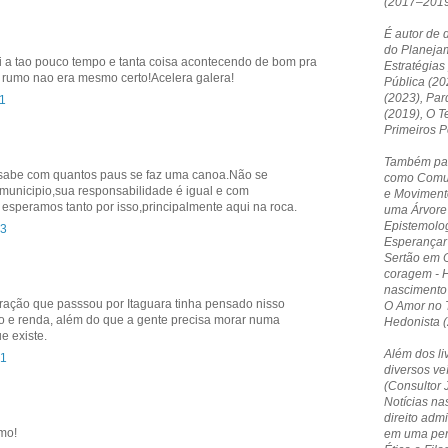
(2017–2019
É autor de 
do Planejam
i a tao pouco tempo e tanta coisa acontecendo de bom pra
Estratégias
o rumo nao era mesmo certo!Acelera galera!
Pública (20
(2023), Par
11
(2019), O T
Primeiros 
Também par
 sabe com quantos paus se faz uma canoa.Não se
como Comun
unicipio,sua responsabilidade é igual e com
e Moviment
esperamos tanto por isso,principalmente aqui na roca.
uma Árvore 
Epistemolog
23
Esperançar 
Sertão em O
coragem - 
nascimento
ção que passsou por Itaguara tinha pensado nisso
O Amor no T
 e renda, além do que a gente precisa morar numa
Hedonista (
e existe.
Além dos li
51
diversos ve
(Consultor 
Notícias nas
direito admi
mo!
em uma pers