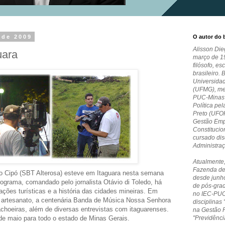
 de 2009
O autor do 
Alisson Die
uara
março de 19
filósofo, es
brasileiro. 
Universida
(UFMG), me
PUC-Minas e
Política pe
Preto (UFO
Gestão Empr
Constitucio
cursado dis
Administra
Atualmente,
Fazenda de
o Cipó (SBT Alterosa) esteve em Itaguara nesta semana
desde junho
rograma, comandado pelo jornalista Otávio di Toledo, há
de pós-grad
ações turísticas e a história das cidades mineiras. Em
no IEC-PUC
o artesanato, a centenária Banda de Música Nossa Senhora
disciplinas 
hoeiras, além de diversas entrevistas com itaguarenses.
na Gestão 
 de maio para todo o estado de Minas Gerais.
"Previdênci