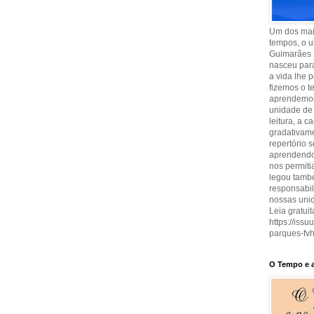
Um dos maio
tempos, o u
Guimarães 
nasceu para
a vida lhe 
fizemos o t
aprendemos
unidade de 
leitura, a 
gradativam
repertório 
aprendendo 
nos permit
legou també
responsabi
nossas uni
Leia gratuit
https://iss
parques-fvh
O Tempo e a