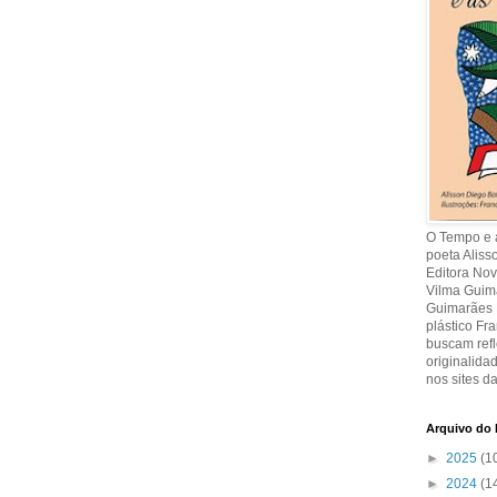
O Tempo e a
poeta Aliss
Editora Nov
Vilma Guima
Guimarães R
plástico Fr
buscam refl
originalida
nos sites da
Arquivo do 
►
2025
(1
►
2024
(1