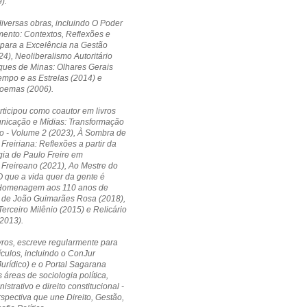
).
diversas obras, incluindo O Poder
ento: Contextos, Reflexões e
 para a Excelência na Gestão
24), Neoliberalismo Autoritário
ques de Minas: Olhares Gerais
empo e as Estrelas (2014) e
Poemas (2006).
ticipou como coautor em livros
icação e Mídias: Transformação
o - Volume 2 (2023), À Sombra de
Freiriana: Reflexões a partir da
ia de Paulo Freire em
Freireano (2021), Ao Mestre do
 que a vida quer da gente é
Homenagem aos 110 anos de
 de João Guimarães Rosa (2018),
erceiro Milênio (2015) e Relicário
2013).
vros, escreve regularmente para
ículos, incluindo o ConJur
Jurídico) e o Portal Sagarana
 áreas de sociologia política,
nistrativo e direito constitucional -
pectiva que une Direito, Gestão,