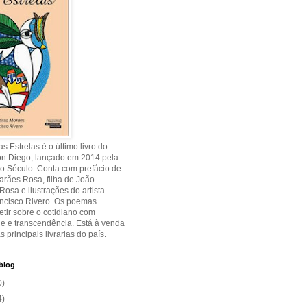
s Estrelas é o último livro do
on Diego, lançado em 2014 pela
o Século. Conta com prefácio de
rães Rosa, filha de João
osa e ilustrações do artista
ancisco Rivero. Os poemas
etir sobre o cotidiano com
de e transcendência. Está à venda
s principais livrarias do país.
blog
0)
4)