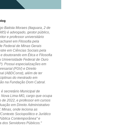
blog
go Batista Moraes (Itaguara, 2 de
85) é advogado, gestor público,
critor e professor universitário
Bacharel em Filosofia pela
de Federal de Minas Gerais
stre em Ciências Sociais pela
 doutorando em Ética e Filosofia
la Universidade Federal de Ouro
P). Possui especializações em
esarial (FGV) e Direito
nal (ABDConst), além de ter
ciplinas do mestrado em
ção na Fundação Dom Cabral.
 é secretário Municipal de
 Nova Lima-MG, cargo que ocupa
 de 2022, e professor em cursos
uação em Direito Administrativo
 Minas, onde leciona as
"Contexto Sociopolítico e Jurídico
Pública Contemporânea" e
a dos Servidores Públicos."