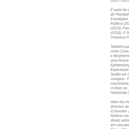
(2017–2019
É autor de 
do Planejam
Estratégias
Pública (20
(2023), Par
(2019), O T
Primeiros 
Também par
como Comun
e Moviment
uma Árvore 
Epistemolog
Esperançar 
Sertão em O
coragem - 
nascimento
O Amor no T
Hedonista (
Além dos li
diversos ve
(Consultor 
Notícias nas
direito admi
em uma pers