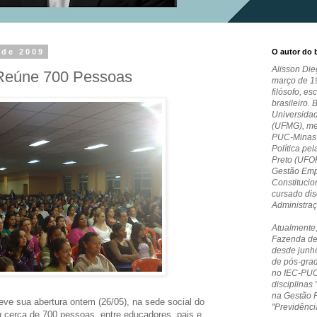
 de 2009
O autor do 
Alisson Die
Reúne 700 Pessoas
março de 19
filósofo, es
brasileiro. 
Universida
(UFMG), me
PUC-Minas e
Política pe
Preto (UFO
Gestão Empr
Constitucio
cursado dis
Administra
Atualmente,
Fazenda de
desde junho
de pós-grad
no IEC-PUC
disciplinas 
na Gestão 
eve sua abertura ontem (26/05), na sede social do
"Previdênci
u cerca de 700 pessoas, entre educadores, pais e