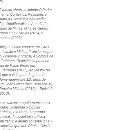
).
diversas obras, incluindo O Poder
ento: Contextos, Reflexões e
 para a Excelência na Gestão
24), Neoliberalismo Autoritário
ques de Minas: Olhares Gerais
empo e as Estrelas (2014) e
Poemas (2006).
ticipou como coautor em livros
icação e Mídias: Transformação
o - Volume 2 (2023), À Sombra de
Freiriana: Reflexões a partir da
ia de Paulo Freire em
Freireano (2021), Ao Mestre do
 que a vida quer da gente é
Homenagem aos 110 anos de
 de João Guimarães Rosa (2018),
erceiro Milênio (2015) e Relicário
2013).
vros, escreve regularmente para
ículos, incluindo o ConJur
Jurídico) e o Portal Sagarana
 áreas de sociologia política,
nistrativo e direito constitucional -
pectiva que une Direito, Gestão,