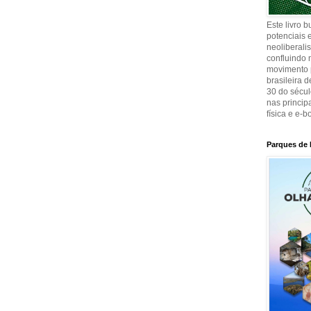
Este livro 
potenciais e
neoliberali
confluindo 
movimento p
brasileira 
30 do sécul
nas principa
física e e-b
Parques de 