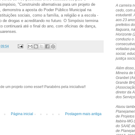
simpósio, "Construindo alternativas para um projeto de
A carreira 
", demonstra a aposta do Poder Público Municipal na
cedo, com 
tituições sociais, como a família, a religião e a escola -
estudantil. 
aos 23 anos
o de drogas e acreditando no futuro. O Simpósio termina
prefeitos do
eto continuará até o final do ano, com oficinas de dança,
Itaguara, n
guarenses.
Horizonte 
conduziu o 
consecutivo
s
09:54
voltadas p
social, edu
justiça socia
Além disso,
Mineira de 
Granbel (A
Grande BH)
 de um projeto como esse!! Parabéns pela iniciativa!!
(Associação
diretor da
dos Serviç
Atuou tamb
Planejamen
Página inicial
Postagem mais antiga
de Projetos
Itabira-MG 
do SAAE de 
de Planeja