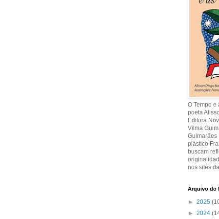
O Tempo e a
poeta Aliss
Editora Nov
Vilma Guima
Guimarães R
plástico Fr
buscam refl
originalida
nos sites da
Arquivo do 
►
2025
(1
►
2024
(1