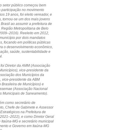
no setor público começou bem
a participação no movimento
Aos 19 anos, foi eleito vereador, e
, tornou-se um dos mais jovens
 Brasil ao assumir a prefeitura de
a Região Metropolitana de Belo
(2009–2016). Reeleito em 2012,
município por dois mandatos
s, focando em políticas públicas
ara o desenvolvimento econômico,
cação, saúde, sustentabilidade e
l.
 foi Diretor da AMM (Associação
Municípios), vice-presidente da
ssociação dos Municípios da
, vice-presidente da ABM
 Brasileira de Municípios) e
 Assemae (Associação Nacional
os Municipais de Saneamento).
ém como secretário de
to, Chefe de Gabinete e Assessor
 Estratégicos na Prefeitura de
(2021–2022), e como Diretor Geral
Itaúna-MG e secretário municipal
mento e Governo em Itaúna-MG