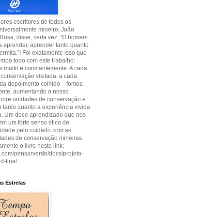
res escritores de todos os
niversalmente mineiro, João
Rosa, disse, certa vez: “O homem
 aprender, aprender tanto quanto
permita.”I Foi exatamente isso que
empo todo com este trabalho:
 muito e constantemente. A cada
conservação visitada, a cada
cada depoimento colhido – fomos,
ente, aumentando o nosso
sobre unidades de conservação e
tanto quanto a experiência vivida
ia. Um doce aprendizado que nos
m um forte senso ético de
lidade pelo cuidado com as
dades de conservação mineiras.
amente o livro neste link:
uu.com/pensarverde/docs/projeto-
d-final
s Estrelas