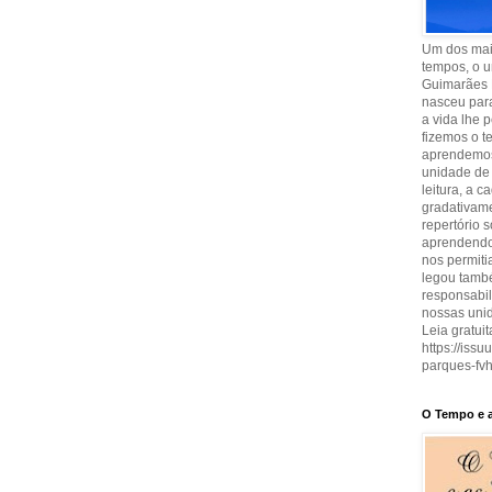
Um dos maio
tempos, o u
Guimarães 
nasceu para
a vida lhe 
fizemos o t
aprendemos
unidade de 
leitura, a 
gradativam
repertório 
aprendendo 
nos permit
legou també
responsabi
nossas uni
Leia gratuit
https://iss
parques-fvh
O Tempo e a